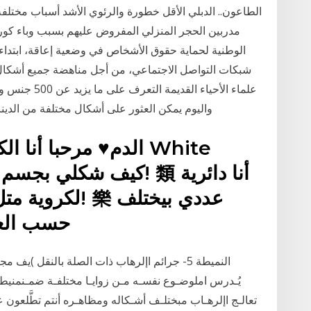
الطاعون.. الدبلي الأقل خطورة والرئوي الأشد أسباب مختلف
مدربين الحجر المنزلي المفروض عليهم بسبب وباء كورو
شبكات التواصل الاجتماعي، من أجل مناهضة جميع أشكال 
واليوم يمكن العثور على أشكال مختلفة من الدين
لكروية متل الط
حسب العمر
النميطة 5- جرائم اإلرهاب ذات الصلة بالنقل )ي
يُـدرس املوضـوع نفسـه مـن زوايـا مختلفـة ضمـنمنيطت