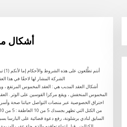
5 أشكال م
أنتم ت
الشركة المشار لها لاحقًا في هذا العقد باسم "مزود الخدمة" (وهي الشركة التي قامت
أشكال العقد المدبب هي : العقد المخموس المرتفع ، وي
المخموس المنخفش ، ويقع مركزا القوسين على الوتر . العقد 
السابق لنادي برشلونة، رفع دعوة قضائية على البارسا بسب
الكتالوني قبل انتهاء تعاقده والذى جاء عقب الهزيمة 