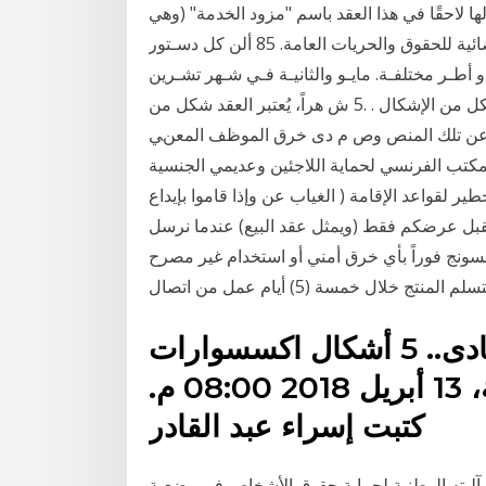
ا لاحقًا في هذا العقد باسم "مزود الخدمة" (وهي
الشركة التي قامت )5( عبد الرحمن المختار - الحماية القضائية للحقوق والحريات العامة. 85 ألن كل دسـتور
أطـر مختلفـة. مايـو والثانيـة فـي شـهر تشـرين
األول/أكتوبـر، مـع إمكانيـة الدعـوة لعقـد جلسـا بﺄي شكل من اﻹشكال . .5 ش هراً، يُعتبر العقد شكل من
لفة عن تلك المنص وص م دى خرق الموظف المعنﻲ
لمكتب الفرنسي لحماية اللاجئين وعديمي الجنسية (Ofpra) لجوء لها
 لقواعد الإقامة ( الغياب عن وإذا قاموا بإيداع
قبل عرضكم فقط (ويمثل عقد البيع) عندما نرسل
امسونج فوراً بأي خرق أمني أو استخدام غير مصرح
ج خلال خمسة (5) أيام عمل من اتصال
الأحجار الكريمة موضة السنادى.. 5 أشكال اكسسوارات
اختاريها لو عروسة الربيع . الجمعة، 13 أبريل 2018 08:00 م.
كتبت إسراء عبد القادر
آليته الوطنية لحماية حقوق الأشخاص في وضعية