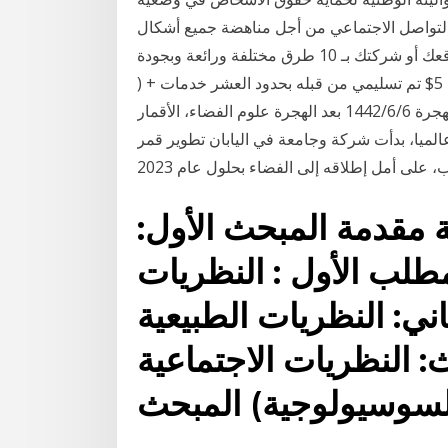
 التواصل الاجتماعي من أجل مناهضة جميع أشكال
التمييز ضد النساء والفتيات في سأقوم بعرض شعار موقعك أو شركتك بـ 10 طرق مختلفة ورائعة وبجودة
عالية و إحترافية عرض شعارك ب 7 اشكال مختلفة فقط 5$ تم تسليمي من قبله بحدود العشر خدمات + (
تعديلات واضافات عل كل خدمة يقدمها ) 2‏‏/6‏‏/1442 بعد الهجرة 6‏‏/6‏‏/1442 بعد الهجرة علوم الفضاء، الأقمار
عالميا، بدأت شركة وجامعة في اليابان تطوير قمر
مقدمة المبحث الأول:
لمطلب الأول : النظريات
ني: النظريات الطبيعية
: النظريات الاجتماعية
لسوسيولوجية) المبحث