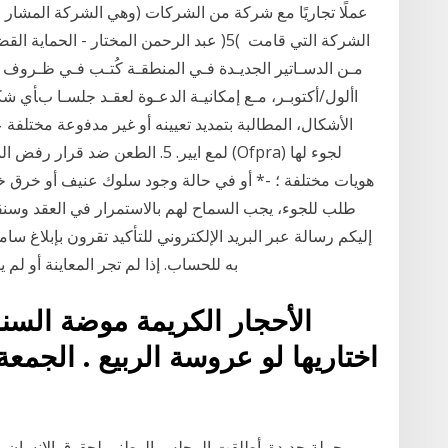
عملًا تجاريًا مع شركة من الشركات (وهي الشركة المشار له
مـن الدسـاتير الجديـدة فـي المنطقـة كُتـب فـي ظـروف و 
اﻷشكال، المطالبة بتمديد تعيينه أو غير مدﻓوعة مخت
لمع ايير. 5. الطعن ضد قرار رفض ا
هويات مختلفة ؛ -* أو في حالة وجود سلوك عنيف أو خرق خطير
طلب للجوء، يجب السماح لهم بالاستمرار في العقد وسن
إليكم رسالة عبر البريد الإلكتروني للتأكيد تقرون بإبلاغ س
به للحساب. إذا لم تجر المعاينة أو لم يتسلم المنت
حملة جديدة. أطلقت المجلس الوطني لحقوق الإنسان و