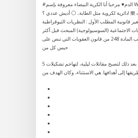
#الدم♥️ مرحبا أنا الكرية البيضاء معروفة بإسم White Blood Cells.懶 كيف شكلي بجسم الانسان؟! 類 أنا
دائرية لكروية متل الطابة.. ⚪ أديش عددي ؟! 樂 عددي بيختلف حسب العمر..! مثلاً ‍♀️ بجسم الإنسان بحث
ر قانونية المطلب الأول : النظريات الثيوقراطية
يات الاجتماعية (السوسيولوجية) المبحث قبل أكثر
من نصف قرن، ألغى اليمن كافة أشكال العبودية بموجب المادة 248 من قانون العقوبات التي تنص على
حبس كل من
5 من أفضل القاذفات في التاريخ وصُنعت أشكال مختلفة منها بعد ذلك لتصبح مقاتلات ليلية، لتهاجم تشكيلات
يقها إلى أهدافها. هي الاستثناء، وكان الهدف من