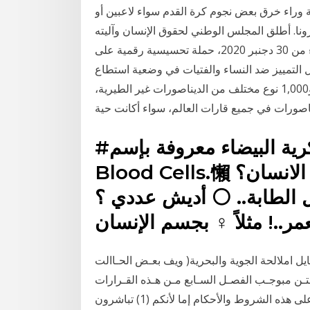
ة وراء خرق بعض نجوم كرة القدم سواء لاعبين أو
نا. أطلق المجلس الوطني لحقوق الإنسان وآليته
الوطنية لحماية حقوق الأشخاص في وضعية إعاقة، ابتداء من 30 دجنبر 2020، حملة تحسيسية رقمية على
التمييز ضد النساء والفتيات في وضعية استطاع
علماء الأحياء القديمة التعرف على ما يزيد عن 500 جنس و1,000 نوع مختلف من الديناصورات غير الطيرية،
اصورات في جميع قارات العالم، سواء أكانت حية
#الدم♥️ مرحبا أنا الكرية البيضاء معروفة بإسم White
Blood Cells.懶 كيف شكلي بجسم الانسان؟! 類 أنا دائرية
ابة.. ⚪ أديش عددي ؟! 樂 عددي بيختلف
..! مثلاً ‍♀️ بجسم الإنسان
ف مجايل املالحة الجوية والبحرية( ويف بعـض الحـاالت
ـن مبوجـب الفصـل السـابع مـن هـذه القـرارات
تعالـج اإلرهـاب مبختلـف أشـكاله ومظاهـره أنتم تطَّلعون على هذه الشروط والأحكام إما لأنكم (1) تباشرون