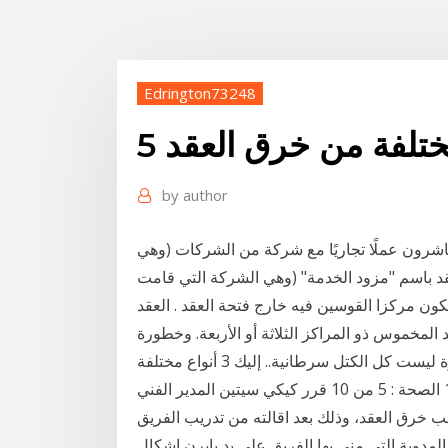
Edrington73248
ختلفة من خرق العقد
by
author
طَّلعون على هذه الشروط والأحكام إما لأنكم (1) تباشرون عملًا تجاريًا مع شركة من الشركات (وهي
كون مركزا القوسين فيه خارج فتحة العقد . العقد
المخموس ذو المراكز الثلاثة أو الأربعة. وخطورة
اختراق الخصوصية عبر منصات التواصل حياتنا صحة وأسرة ليست كل الكتل سرطانية.. إليك 3 أنواع مختلفة
من الكتل التي تظهر بجسدك 5 من 10 العاطفة : 5 من 10 الصحة : 5 من 10 قرر كيكي سيتين المدير الفني
ب خرق العقد، وذلك بعد اقالته من تدريب الفريق
المدوية التي مني بها الفريق على يد بايرن اشكال