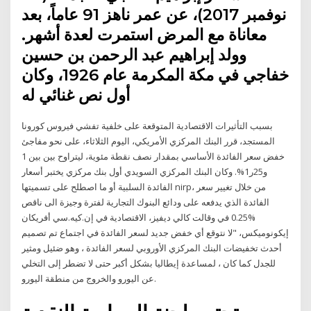
نوفمبر 2017)، عن عمر ناهز 91 عاماً، بعد
معاناة مع المرض استمرت لعدة أشهر.
وولد إبراهيم عبد الرحمن بن حسين
خفاجي في مكة المكرمة عام 1926، وكان
أول نص غنائي له
بسبب التأثيرات الاقتصادية المتوقعة على خلفية تفشي فيروس كورونا
المستجد، قرر البنك المركزي الأمريكي، اليوم الثلاثاء، على نحو مفاجئ
خفض سعر الفائدة الأساسي بمقدار نصف نقطة مئوية، ليتراوح بين بين 1
و25ر1%. وكان البنك المركزي السويدي أول بنك مركزي يختبر أسعار
الفائدة السلبية أو ما اصطلح على تسميتها nirp، من خلال تغيير سعر
الفائدة الذي يدفعه على ودائع البنوك التجارية لفترة وجيزة الى ناقص
%0.25 في وقالت كالي ديفيز، الاقتصادية في إن.كيه.سي أفريكان
إيكونوميكس، "لا نتوقع أي خفض جديد لسعر الفائدة في اجتماع تم تصميم
أحدث تخفيضات البنك المركزي الأوروبي لسعر الفائدة ، وهو ضئيل ومثير
للجدل كما كان ، لمساعدة إيطاليا بشكل أكبر حتى لا تضطر إلى التخلي
عن اليورو والخروج من منطقة اليورو.