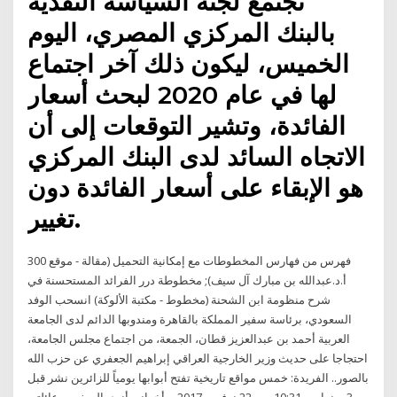
تجتمع لجنة السياسة النقدية
بالبنك المركزي المصري، اليوم
الخميس، ليكون ذلك آخر اجتماع
لها في عام 2020 لبحث أسعار
الفائدة، وتشير التوقعات إلى أن
الاتجاه السائد لدى البنك المركزي
هو الإبقاء على أسعار الفائدة دون
تغيير.
300 فهرس من فهارس المخطوطات مع إمكانية التحميل (مقالة - موقع
أ.د.عبدالله بن مبارك آل سيف); مخطوطة درر الفرائد المستحسنة في
شرح منظومة ابن الشحنة (مخطوط - مكتبة الألوكة) انسحب الوفد
السعودي، برئاسة سفير المملكة بالقاهرة ومندوبها الدائم لدى الجامعة
العربية أحمد بن عبدالعزيز قطان، الجمعة، من اجتماع مجلس الجامعة،
احتجاجا على حديث وزير الخارجية العراقي إبراهيم الجعفري عن حزب الله
بالصور.. الفريدة: خمس مواقع تاريخية تفتح أبوابها يومياً للزائرين نشر قبل
3 سنوات - 10:31 ص, 22 نوفمبر 2017 م أخواني أنوي السفرمع عائلتي