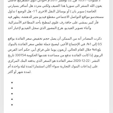
بعون الله السفر الى سوريا هذا الصيف ولكني متردد هل أسافر بسيارتي
الخاصة ( سوبر بان ) أو بوسائل النقل الاخرى ؟ 1- هل الوضع ا تداول
مستخدمو مواقع التواصل الاجتماعي مقطع فيديو مثير للدهشة، يظهر فيه
فأر كبير يمشي على حافة رف علوي لمطبخ بأحد المطاعم الأسترالية.
وأثناء تصوير الفيديو، هرع المصور الذي سجل الفيديو لإخبار أحد
ذكرت المصادر أنه من الممكن أن يصل حجم تخفيض سعر الفائدة بواقع
0.5 إلي 1%، في الإجتماع الأخير، ليصبح جملة تقلص سعر الفائدة بالبنوك
بلغ 4% خلال العام الحالي. أربعون يوما علي فراق أبي. حكم أخذ القرض
الربوي إذا كانت الفائدة تدفع من مساعدة تقدمها الحكومة 330154 تاريخ
النشر : 22-12-2020 سعر الفائدة هو السعر الذي يدفعه البنك المركزي
على إيداعات البنوك التجارية سواء أكان استثمارا لمدة ليلة واحدة أم
لمدة شهر أو أكثر.