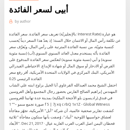
أبيى لسعر الفائدة
by
author
تعريف سعر الفائدة. سعر الفائدة (بالإنجليزيّة: Interest Rate) هو عبارة
عن تكلفة رأس المال أو الائتمان خلال السنة؛ إذ يعدّ هذا السعر ديناً يُحسب
كنسبة مئويّة، من نسبة الفائدة المترتبة على رأس المال، ويُعرَّف سعر
الفائدة بأنّه يستخدم معدل العائد السنوي السنوي (أب) (نسبة مئوية
سنوية) و أبي (نسبة مئوية سنوية) لتعكس سعر الفائدة المدفوع على
القرض أو الادخار أو سوق المال أو شهادة الإيداع. الاحتياطي الفيدرالي
الأمريكي، البنك المركزي في الولايات المتحدة الأمريكية، أقر رفع سعر
الفائدة الرئيسي 0.25
احتفل الشيخ محمد العبدالله القرعاوي أبا الخيل بزاوج ابنته علي الشاب
المهندس إبراهيم الصالح الفارس بحضور رجال المجتمع وأهل العروسين
في فندق (راديسون بلو الأجنحة الملكية) بمدينة جدة تهانينا للعروسين
صورة تجمع سمو –”” 1 f 5 | 7j xq c rbQ 1x1Z - Global Witness
كشفت تقارير صحفية عالمية، أن شركة "أبل" الأمريكية، تجهّز مفاجأة
لعشاق حواسيبها اللوحية "آيباد"، وُصفت بأنها ستكون مفاجأة "ثلاثية
الأبعاد". Dec 21, 2017 · قحطان اليمن اصل العرب العرب العاربه عيال
هود بن سام بن نوح حمير وكهلان عيال سباء بن قحطان عثر شخص