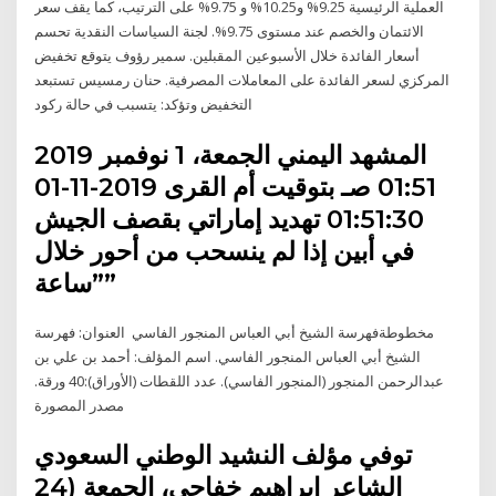
العملية الرئيسية 9.25% و10.25% و 9.75% على الترتيب، كما يقف سعر
الائتمان والخصم عند مستوى 9.75%. لجنة السياسات النقدية تحسم
أسعار الفائدة خلال الأسبوعين المقبلين. سمير رؤوف يتوقع تخفيض
المركزي لسعر الفائدة على المعاملات المصرفية. حنان رمسيس تستبعد
التخفيض وتؤكد: يتسبب في حالة ركود
المشهد اليمني الجمعة، 1 نوفمبر 2019
01:51 صـ بتوقيت أم القرى 2019-11-01
01:51:30 تهديد إماراتي بقصف الجيش
في أبين إذا لم ينسحب من أحور خلال
”ساعة”
مخطوطةفهرسة الشيخ أبي العباس المنجور الفاسي العنوان: فهرسة
الشيخ أبي العباس المنجور الفاسي. اسم المؤلف: أحمد بن علي بن
عبدالرحمن المنجور (المنجور الفاسي). عدد اللقطات (الأوراق):40 ورقة.
مصدر المصورة
توفي مؤلف النشيد الوطني السعودي
الشاعر إبراهيم خفاجي، الجمعة (24