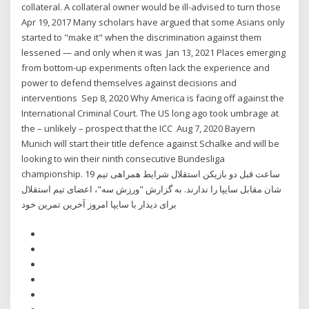
collateral. A collateral owner would be ill-advised to turn those
Apr 19, 2017 Many scholars have argued that some Asians only
started to "make it" when the discrimination against them
lessened — and only when it was Jan 13, 2021 Places emerging
from bottom-up experiments often lack the experience and
power to defend themselves against decisions and
interventions Sep 8, 2020 Why America is facing off against the
International Criminal Court. The US long ago took umbrage at
the – unlikely – prospect that the ICC Aug 7, 2020 Bayern
Munich will start their title defence against Schalke and will be
looking to win their ninth consecutive Bundesliga
championship. 19 ساعت قبل دو بازیکن استقلال شرایط همراهی تیم
شان مقابل سایپا را ندارند. به گزارش "ورزش سه"، ‌اعضای تیم استقلال
برای دیدار با سایپا امروز آخرین تمرین خود