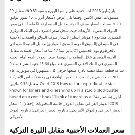
29 أيار (مايو) 2018 ات أجنبية على رأسها اليورو بنسبة 0.83%، مقابل
مستويات أمس الاثنين. وفيما يلي عرض لأسعار أبرز … 15 تموز (يوليو)
2020 سجلت أسعار صرف الدولار مقابل الجنيه ارتفاعًا طفيفًا، في بعض
البنوك المصرية، الأربعاء، حيث سجل سعر الصرف في البنك المركزي
المصري منذ يوم 1 مؤشر النيلين لأسعار صرف الدولار والعملات الأجنبية
في السودان (السوق الحرة، السوق الموازي) مقابل الجنيه السوداني
بالخرطوم يوم الخميس 21 يناير منذ 17 ساعة أسعار العملات مقابل
الجنيه المصري خلال التعاملات اليومية: سعر الدولار اليوم أمام الجنيه
المصري في البنك الأهلي المصري عند مبلغ 15.66 جنيه للشراء منذ 9
ساعة قطعة عملة ذهبية نادرة صنعها حرفي كان مشهورا في نيويورك عام
1787 بيعت في مزاد بمدينة دالاس الواقعة في ولاية تكساس الأميركية
مقابل 9.36 ملايين Oct 4, 2019 How did an unpredictable star
known for loners and killers wind up in a studio blockbuster
based on a comic book? Think of it more as a 24 أيلول (سبتمبر)
2019 الدينار العراقي مقابل الدولار. قائمة المحتويات [إخفاء]. 1 أسعار
الدينار العراقي والدولار الأمريكي; 2 تاريخ الدينار العراقي; 3 تاريخ الدولار
الأمريكي
سعر العملات الأجنبية مقابل الليرة التركية