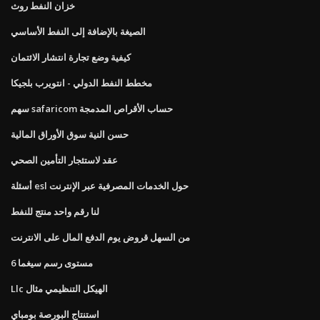
خزان النفط روث
الصيغة بالإضافة إلى النفط الأساسي
كيفية وضع تجارة انتشار الائتمان
مخطط النفط الدولي - انتويرب بلجيكا
سهم safaricom حساب الأقراص المدمجة
حسن النية سوق الأوراق المالية
عقد لاستئجار التأمين الصحي
أسئلة esl حول الخدمات المصرفية عبر الإنترنت
لنا رقم واحد منتج للنفط
من السهل قروض يوم الدفع المال على الانترنت
6 مستوى رسم سيغما
Llc الهيكل التنظيمي مثال
استنتاج البورصة بومباي