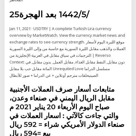
25‏‏/5‏‏/1442 بعد الهجرة
Jan 11, 2021 · USDTRY | A complete Turkish Lira currency
overview by MarketWatch. View the currency market news and
exchange rates to see currency strength. موقع الليرة اليوم لأسعار
العملات والذهب مقابل الليرة السورية مع حاسبة من وإلى الليرة السورية
الترجمات في سياق مقابل في العربية-الإنجليزية من | Reverso
Context: دون مقابل, النفط مقابل الغذاء, مقابل العمل, بدون مقابل, في
المائة مقابل حب بلا مقابل Unrequited Love مسلسل الدراما
الصينيحلقات مترجم أونلاين + عن الدراما + صور للأبطال
متابعات أسعار صرف العملات الأجنبية
مقابل الريال اليمني في صنعاء وعدن،
صباح اليوم الأربعاء 20 يناير 2021 م
والتي جاءت كالآتي : اسعار العملات في
صنعاء الدولار الأمريكي شراء = 592 ريال
بيع =594 ريال