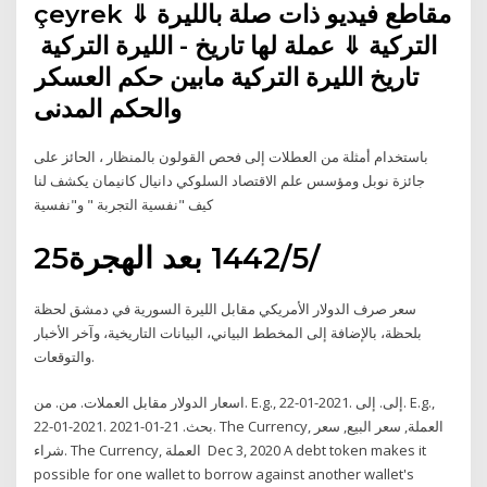
çeyrek ⇓ مقاطع فيديو ذات صلة بالليرة
التركية ⇓ عملة لها تاريخ - الليرة التركية
تاريخ الليرة التركية مابين حكم العسكر
والحكم المدنى
باستخدام أمثلة من العطلات إلى فحص القولون بالمنظار ، الحائز على
جائزة نوبل ومؤسس علم الاقتصاد السلوكي دانيال كانيمان يكشف لنا
كيف "نفسية التجربة " و"نفسية
25‏‏/5‏‏/1442 بعد الهجرة
سعر صرف الدولار الأمريكي مقابل الليرة السورية في دمشق لحظة
بلحظة، بالإضافة إلى المخطط البياني، البيانات التاريخية، وآخر الأخبار
والتوقعات.
اسعار الدولار مقابل العملات. من. من. E.g., 22-01-2021. إلى. إلى. E.g.,
22-01-2021. بحث. 21-01-2021. The Currency, العملة, سعر البيع, سعر
شراء. The Currency, العملة Dec 3, 2020 A debt token makes it
possible for one wallet to borrow against another wallet's