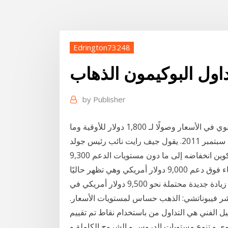
Edrington73248
اول البوكيمون الذهاب
by
Publisher
يظل الذهب جاذبًا للتدفقات الاستثمارية رغم الارتفاع القوي في الأسعار وصولًا لـ 1,800 دولار للأوقية وما
بعدها خلال يوم التداول، أعلى مستويات تداول الذهب منذ سبتمبر 2011. يقول جيف رايت نائب رئيس جولد
مايننج، لماركيت ووتش الأسبوع الماضي وسع سعر البيتكوين انخفاضه إلى ما دون مستويات الدعم 9,300
و9,200 دولار أمريكي. ومع ذلك، تمكنت البيتكوين من البقاء فوق دعم 9,000 دولار أمريكي وهي تظهر حاليًا
يدة محتملة نحو 9,500 دولار أمريكي في
شر فيبوناتشي: الذهب حساس لمستويات الأسعار.
يل الفني هي التداول من باستخدام نقاط تم تقييم
توى و تنوع مستويات الدروس و الشروح الكاملة و