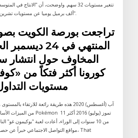
ألف برميل يوميا عن مستويات تشرين الثاني 2020 الذي بلغ 25.083 مليون برميل يوميا".
تراجعت بورصة الكويت بصور
المنتهي في 24 د
المخاوف حول انتشار س
مستويات التداول
من الميزات الأساسية لمعظم
من 10 سنوات إلى الوراء، أعادت لعبة "بوكيمون غو" 
مواقع التواصل الاجتماعي خبراً عن حصول 