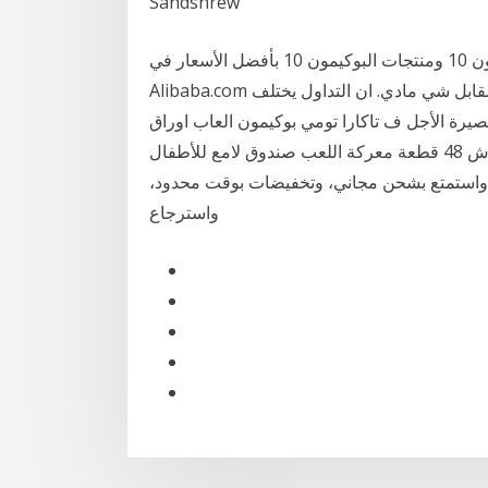
Sandshrew
البحث عن شركات تصنيع البوكيمون 10 موردين البوكيمون 10 ومنتجات البوكيمون 10 بأفضل الأسعار في
Alibaba.com التداول هو مبادلة شي بشي اخر, يعني مبادلة سلعة ما مقابل شي مادي. ان التداول يختلف
قصيرة الأجل ف تاكارا تومي بوكيمون العاب اوراق
التداول الشمس والقمر العقول الموحدة بطاقات فلاش 48 قطعة معركة اللعب صندوق لامع للأطفال
م. واستمتع بشحن مجاني، وتخفيضات بوقت محدود،
واسترجاع