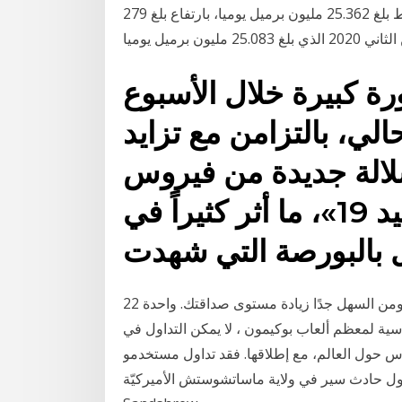
تتغير مستويات 32 سهم. واوضحت، أن "الانتاج في المتوسط بلغ 25.362 مليون برميل يوميا، بارتفاع بلغ 279
ة كبيرة خلال الأسبوع
يسمبر الحالي، بالتزامن مع تزايد
لالة جديدة من فيروس
كورونا أكثر فتكاً من «كوفيد 19»، ما أثر كثيراً في
 بالبورصة التي شهدت
22 آب (أغسطس) 2020 هذه طريقة رائعة للارتقاء بالمستوى ومن السهل جدًا زيادة مستوى صداقتك. واحدة
 ألعاب بوكيمون ، لا يمكن التداول في Pokémon 11 تموز (يوليو) 2016 أكثر
الناس حول العالم، مع إطلاقها. فقد تداول مستخدمو
حادث سير في ولاية ماساتشوستش الأميركيّة، That