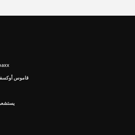
معدلات السوق المال ال
قاموس أوكسفور
يستشعر