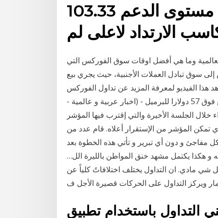
مسار الهبوط ويستقر حول مستوى الدعم 103.33
كاسب الارتداد لاعلى لم
لعالمية وما هي أفضل اوقات سوق الفوركس التي
إلى سوق تبادل العملات الأجنبية، حيث يجري بيع
يو لمعرفة المزيد عن تداول الفوركس. Jan 13, 2021 · اخبار عربية
وعالمية لأول مرة منذ فبرابر 2020.. سعر خام برنت يرتفع فوق 57 دولارا للبرميل - (اخبار عربية و عالمية -
ذ فبرابر 2020.. تذبذب في الأداء خلال الجلسة الأخيرة والتي إقترب فيها المؤشر
الخاص بالمضارب 7800 نقطة والذي تمكن المؤشر من الإستقرار أعلاه. قام عدد من
فاجئ و دون أي تبرير و تأتي هذه الخطوة بعد
ينه و هكذا يكتمل مشهد خنق المواطن بالليرة الل…
 شي مادي. ان التداول يختلف اختلافاتً كلياً عن
مار ويركز التداول على الحركات قصيرة الأجل ف
داول باستخدام تطبيق FBS Trader؟ كل ما