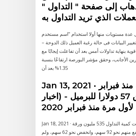
لذهاب إلى صفحة " التداول "
شمل عدة مستويات منها أولا استخدام "اسم مستخدم
ير البيانات فى حالة رغبة العميل ذلك الدوحة –
ة بنهاية تداولات أمس بعد أن تفاعلت إيجابًا مع
ين الأجانب، وحقق مؤشر البورصة ارتفاعًا بنسبة
1.35% بعد أن
Jan 13, 2021 · اخبار عربية وعالمية لأول مرة منذ فبرابر
2020.. سعر خام برنت يرتفع فوق 57 دولارا للبرميل - (اخبار
Jan 18, 2021 · وبلغ إجمالى قيمة التداول نحو 3 مليار جنيه فى حين بلغت كمية التداول 535 مليون ورقة
منفذة على 46 الف عملية. وتم التداول على 194 سهم، ارتفع منهم نحو 92 سهم، وانخفض نحو 62 سهم، ولم