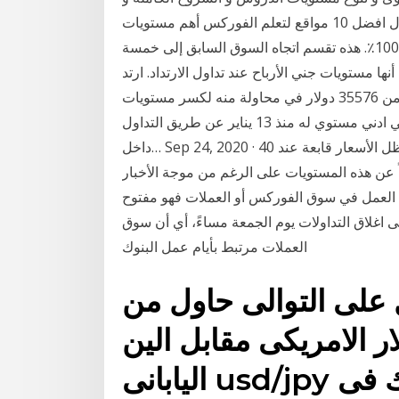
وضوح الدروس و سهولة فهمها۔ أهمية التعلم من خلال افضل 10 مواقع لتعلم الفوركس أهم مستويات
التصحيح هي 0.0٪ ، 23.6٪ ، 38.2٪ ، 50.0٪ ، 61.8٪ ، 100.0٪. هذه تقسم اتجاه السوق السابق إلى خمسة
 مستويات جني الأرباح عند تداول الارتداد. ارتد
سعر البيتكوين من أدنى مستوى له خلال اليوم بالقرب من 35576 دولار في محاولة منه لكسر مستويات
36781 دولار، في الوقت الحالي يحاول الزوج أن لا يصل الي ادني مستوي له منذ 13 يناير عن طريق التداول
داخل… Sep 24, 2020 · إنه أمر محبط بالنسبة للمراهنين على ارتفاع النفط أن تظل الأسعار قابعة عند 40
ً عن هذه المستويات على الرغم من موجة الأخبار
ت العمل في سوق الفوركس أو العملات فهو مفتوح
اسبوع وحتى اغلاق التداولات يوم الجمعة مساءً، أي أن سوق
العملات مرتبط بأيام عمل البنوك
لى التوالى حاول من
ار الامريكى مقابل الين
اليابانى usd/jpy الارتداد لاعلى عاود التحرك فى