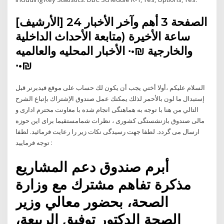
[الأرشيف] الصفحة 3 أهم وآخر الأخبار 24
ساعة الأخيرة (متابعة الأحداث الداخلية
والخارجية ₪•∙ الأخبار المحليه والعالميه
∙•₪
السلام عليكم ،أولا أختي يجب أن يكون لك حساب على موقع فيدبرنر قبل
إستبدال ما لون بالأحمر لذلك يمكنك عمل صندوق الإشتراك بإتباع الشرح
التالي من هنا با توجه به هماهنگی انجام شده با معاونت محترم اداری و
مالی صندوق بازنشستگی کشوری ، نظرات شمامستقیما برای این حوزه
ارسال می گردد. لطفا جهت رسیدگی نکات زیر را رعایت فرمائید. لطفا
توجه فرمایید :
أبرم صندوق دعم المشاريع
مذكرة تفاهم مشترك مع وزارة
الصحة، بحضور معالي وزير
الصحة الدكتور توفيق الربيعة،