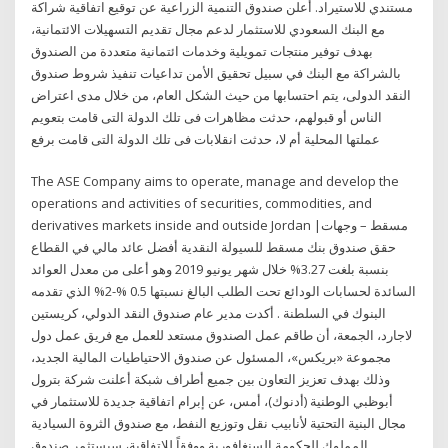
مستندي للاستيراد. أعلن صندوق التنمية الزراعية عن توقيع اتفاقية شراكة
مع البنك السعودي للاستثمار لدعم مجال تقديم التسهيلات الائتمانية،
بهدف توفير منتجات تمويلية وخدمات ائتمانية متعددة من الصندوق
بالشراكة مع البنك في سبيل تحقيق الأمن تداعيات تنفيذ شروط صندوق
النقد الدولى، يتم احتسابها من حيث الشكل العام، من خلال مدى اعتراض
الناس أو قبولهم، حدثت مظاهرات فى تلك الدولة التى قامت بتعويم
عملتها المحلية أم لا، حدثت انقلابات فى تلك الدولة التى قامت برفع
The ASE Company aims to operate, manage and develop the
operations and activities of securities, commodities, and
derivatives markets inside and outside Jordan مسقط – وجهات|
حقق صندوق بنك مسقط للسيولة النقدية أفضل عائد مالي في القطاع
بنسبة بلغت 3.27% خلال شهر يونيو 2019 وهو أعلى من معدل العوائد
السائدة لحسابات الودائع تحت الطلب البالغ نسبتها 0.5 %-2% الذي تقدمه
البنوك في السلطنة . أكدت مدير عام صندوق النقد الدولي، كريستين
لاجارد، الجمعة، أن طاقم عمل الصندوق مستعد للعمل مع فريق عمل دول
مجموعة «بريكس»، المسئول عن صندوق الاحتياطيات المالية الجديد،
وذلك بهدف تعزيز التعاون بين جميع أطراف شبكة أعلنت شركة بترول
أبوظبي الوطنية (أدنوك)، أمس، عن إبرام اتفاقية جديدة للاستثمار في
مجال البنية التحتية لأنابيب نقل وتوزيع النفط، مع صندوق الثروة السيادية
المملوك للحكومة السنغافورية.ووفقاً للاتفاقية، سيستثمر صندوق