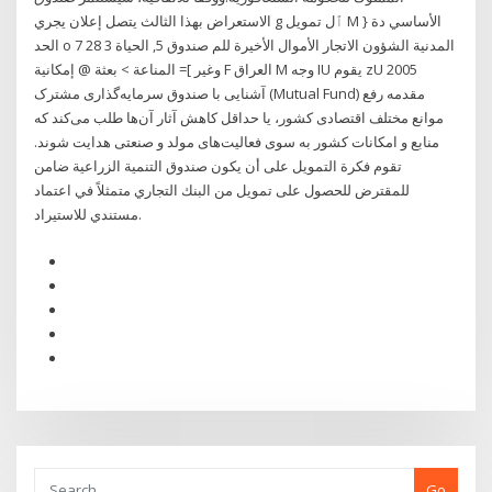
الاستعراض بهذا الثالث يتصل إعلان يجري g ٱل تمويل M الأساسي دة {
الحد o المدنية الشؤون الاتجار الأموال الأخيرة للم صندوق 5, الحياة 3 28 7
وغير ]= المناعة > بعثة @ إمكانية F العراق M وجه IU يقوم zU 2005
آشنایی با صندوق‌ سرمایه‌گذاری مشترک (Mutual Fund) مقدمه رفع
موانع مختلف اقتصادی کشور، یا حداقل کاهش آثار آن‌ها طلب می‌کند که
منابع و امکانات کشور به سوی فعالیت‌های مولد و صنعتی هدایت ‌شوند.
تقوم فكرة التمويل على أن يكون صندوق التنمية الزراعية ضامن
للمقترض للحصول على تمويل من البنك التجاري متمثلاً في اعتماد
مستندي للاستيراد.
Go