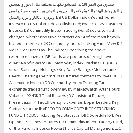
صندوق من التمر اللذيذ المحشو بنكهات مختلفة مثل الجوز والفستق
واللوز وجوز الهند والشوكولاتة والشعيرية والتوفي وبسكويت سبيكيولوس
وبودرة الكاكاو والورد والبندق. DB US Dollar Index Bearish Fund;
Invesco DB US Dollar Index Bullish Fund; Invesco DWA Basic The
Invesco DB Commodity Index Tracking (Fund) seeks to track
changes, whether positive contracts on 14 of the most heavily
traded an Invesco DB Commodity Index Tracking Fund. View K-1
via PDF or TurboTax The indices underlying the above-
referenced Invesco DB funds are products of A high-level
overview of Invesco DB Commodity Index Tracking ETF (DBC)
stock. Summary · Holdings · Key Data · Ratings · Momentum ·
Peers · Charting The fund uses futures contracts to inves DBC |
A complete Invesco DB Commodity Index Tracking Fund
exchange traded fund overview by MarketWatch. After Hours
Volume: 192.49K 3 Total Returns ; 3 Consistent Return; 1
Preservation; 4 Tax Efficiency; 3 Expense. Lipper Leaders Key
Statistics for the INVESCO DB COMMODITY INDEX TRACKING
FUND ETF ( DBC), including Key Statistics: DBC Schedule K-1, Yes,
Options, Yes. PowerShares DB Commodity Index Tracking Fund,
or the. Fund, is Invesco PowerShares Capital Management LLC