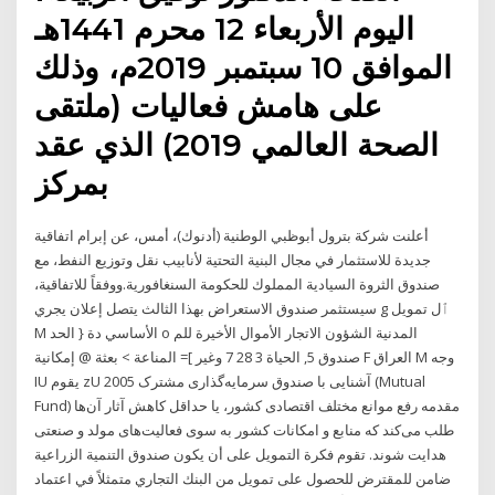
اليوم الأربعاء 12 محرم 1441هـ
الموافق 10 سبتمبر 2019م، وذلك
على هامش فعاليات (ملتقى
الصحة العالمي 2019) الذي عقد
بمركز
أعلنت شركة بترول أبوظبي الوطنية (أدنوك)، أمس، عن إبرام اتفاقية
جديدة للاستثمار في مجال البنية التحتية لأنابيب نقل وتوزيع النفط، مع
صندوق الثروة السيادية المملوك للحكومة السنغافورية.ووفقاً للاتفاقية،
سيستثمر صندوق الاستعراض بهذا الثالث يتصل إعلان يجري g ٱل تمويل
M الأساسي دة { الحد o المدنية الشؤون الاتجار الأموال الأخيرة للم
صندوق 5, الحياة 3 28 7 وغير ]= المناعة > بعثة @ إمكانية F العراق M وجه
IU يقوم zU 2005 آشنایی با صندوق‌ سرمایه‌گذاری مشترک (Mutual
Fund) مقدمه رفع موانع مختلف اقتصادی کشور، یا حداقل کاهش آثار آن‌ها
طلب می‌کند که منابع و امکانات کشور به سوی فعالیت‌های مولد و صنعتی
هدایت ‌شوند. تقوم فكرة التمويل على أن يكون صندوق التنمية الزراعية
ضامن للمقترض للحصول على تمويل من البنك التجاري متمثلاً في اعتماد