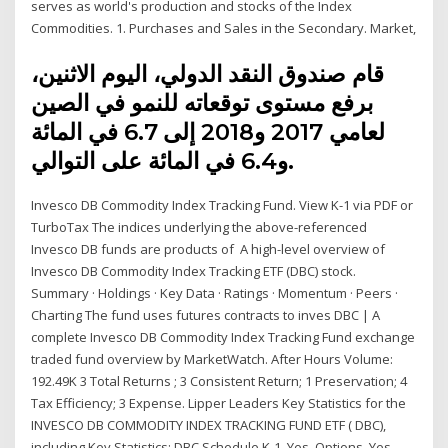
serves as world's production and stocks of the Index
Commodities. 1. Purchases and Sales in the Secondary. Market,
قام صندوق النقد الدولي، اليوم الاثنين،
برفع مستوى توقعاته للنمو في الصين
لعامي 2017 و2018 إلى 6.7 في المائة
و6.4 في المائة على التوالي.
Invesco DB Commodity Index Tracking Fund. View K-1 via PDF or
TurboTax The indices underlying the above-referenced
Invesco DB funds are products of A high-level overview of
Invesco DB Commodity Index Tracking ETF (DBC) stock.
Summary · Holdings · Key Data · Ratings · Momentum · Peers ·
Charting The fund uses futures contracts to inves DBC | A
complete Invesco DB Commodity Index Tracking Fund exchange
traded fund overview by MarketWatch. After Hours Volume:
192.49K 3 Total Returns ; 3 Consistent Return; 1 Preservation; 4
Tax Efficiency; 3 Expense. Lipper Leaders Key Statistics for the
INVESCO DB COMMODITY INDEX TRACKING FUND ETF ( DBC),
including Key Statistics: DBC Schedule K-1, Yes, Options, Yes.