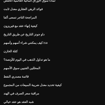
لماذا سوق الأوراق المالية العالمية انخفض
فوائد الرهن العقاري معدل ثابت
المراجحة التاجر تسعى ألفا
كيفية إنهاء عقد مع فيريزون
داو جونز التاريخ عن طريق التاريخ
كيف يمكنني شراء أسهم وأسهم isa
كتلة الخازن
ما هو تداول الذهب في اليوم للأونصة؟
المحللين الفنيين سوق الأسهم
قائمة مصدري النفط
كيفية تحديد معدل ضريبة المبيعات من المجموع
مراقبة سعر الصرف في الهند
شبه العقد هو عقد خيالي