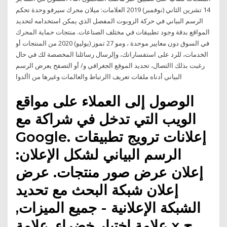
14 تشرين الثاني (نوفمبر) 2019 العلامات: ميلان محرك سيرفو وحدة تحكم
الرسم البياني في حركة الروبوت المفصل الذي يمكن استخدامه لتحديد
المواقع بدقة وجود تطبيقات في مختلف الصناعات. منتجات حماية المحرك
في السوق دون معايير موحدة ، ومو 27 تموز (يوليو) 2020 من المنتجات أو
الخدمات، للرد على استفساراتك، وإلرسال رسائلنا المخصصة لك في حال
رغبت بذلك االتصال، تحديد الموقع الجغرافي و/ أو التصفح يعرض الرسم
البياني أدناه ملفات تعريف االرتباط والعالمات وغيرها من األدوا
الوصول إلى العملاء على مواقع
الويب التي تدخل في شراكة مع
Google. إعلانات ترويج تطبيقات
الرسم البياني لشكل الإعلان:
إعلان عرض صور منتجات. عرض
إعلان شبكة البحث مع تحديد
الشبكة الإعلانية - جميع الميزات,
علامة اختيار خضراء, علامة x ح