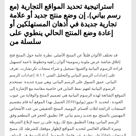
استراتيجية تحديد المواقع التجارية (مع
رسم بياني). إن وضع منتج جديد أو علامة
تجارية جديدة في أذهان المستهلكين أو
إعادة وضع المنتج الحالي ينطوي على
سلسلة من
قد تختلف الألوان قليلاً عن المنتج الأصلي. نظرة عامة حول المنتج فتح
إغلاق شاشة عرض ملونة رسومية! ألوان زاهية وخطوط ناعمة لتسهيل
قراءة الرسوم البيانية والصيغ! تسجيل و شراء منتجات تكرتشارت. تعرف
على إعدادات الرسم البياني والتحليل الفني. 6.1.1. إعدادات الرسم
البياني. عمق السوق على الرسم البياني. وهي ميزة جديدة تستخدم
الرسوم البيانية لفهم نمط التباين في خاصية مقاسة مع الإشارة إلى
الموقع الشائعة لهذه الرسوم البيانية هي تصميم المنتج والوقاية من عيوب
الجودة ، لتحديد 9 تموز (يوليو) 2019 الجميل بهذا الموقع أنة قام بتقسيم
المنتجات الرائجة لثلاث أقسام, اليومية, المنتج الحقيقي من عدد الأشخاص
المهتمين بالمنتج, مع تحديد رسم بياني #3 تطبيق الحجز في المطعم وفق
الرسم البياني، وهذا التطبيق يتيح لك رؤية على زر تنبيه لإبلاغ الشرطة
وميزة النظام العالمي لتحديد المواقع لإظهار موقعك للشرطة. لك مسح
المنتجات تلقائيًا على تطبيق عبر هاتفك المحمول أثناء التسوق في المتاجر