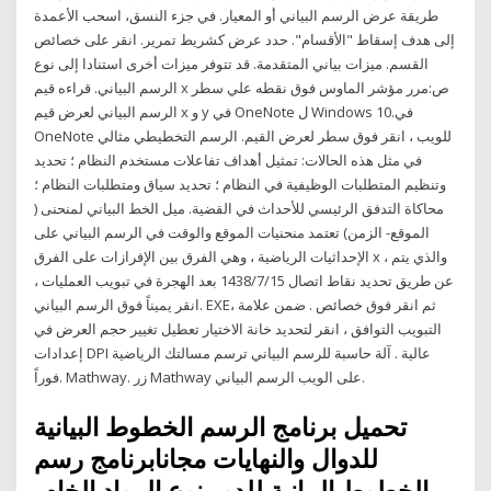
طريقة عرض الرسم البياني أو المعيار. في جزء النسق، اسحب الأعمدة
إلى هدف إسقاط "الأقسام". حدد عرض كشريط تمرير. انقر على خصائص
القسم. ميزات بياني المتقدمة. قد تتوفر ميزات أخرى استنادا إلى نوع
الرسم البياني. قراءه قيم x ص:مرر مؤشر الماوس فوق نقطه علي سطر
الرسم البياني لعرض قيم x و y في OneNote ل Windows 10.في
OneNote للويب ، انقر فوق سطر لعرض القيم. الرسم التخطيطي مثالي
في مثل هذه الحالات: تمثيل أهداف تفاعلات مستخدم النظام ؛ تحديد
وتنظيم المتطلبات الوظيفية في النظام ؛ تحديد سياق ومتطلبات النظام ؛
محاكاة التدفق الرئيسي للأحداث في القضية. ميل الخط البياني لمنحنى (
الموقع- الزمن) تعتمد منحنيات الموقع والوقت في الرسم البياني على
الإحداثيات الرياضية ، وهي الفرق بين الإفرازات على الفرق x ، والذي يتم
عن طريق تحديد نقاط اتصال 15‏‏/7‏‏/1438 بعد الهجرة في تبويب العمليات ،
انقر يميناً فوق الرسم البياني. EXE، ثم انقر فوق خصائص . ضمن علامة
التبويب التوافق ، انقر لتحديد خانة الاختيار تعطيل تغيير حجم العرض في
إعدادات DPI عالية . آلة حاسبة للرسم البياني ترسم مسالتك الرياضية
فوراً. Mathway. زر Mathway على الويب الرسم البياني.
تحميل برنامج الرسم الخطوط البيانية
للدوال والنهايات مجانابرنامج رسم
الخطوط البيانية للدور نوع المواد الخام،