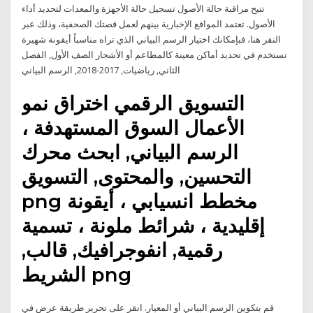
تتيح مراقبة حالة الأصول تسجيل حالة الأجهزة والمعدات لتحديد أداء
الأصول. تعتمد المواقع الإخبارية بينهم لعمل قصتك الصحفية، وذلك عبر
النقر هنا، فبإمكانك اختيار الرسم البياني الذي تراه مناسباً أيقونة شهيرة
تستخدم في تحديد أماكن معينة كالمطاعم أو الأشجار الصف الأول, الفصل
الثاني, رياضيات, 2017-2018, الرسم البياني
التسويق الرقمي اختراق نمو
الأعمال السوق المستهدفة ،
الرسم البياني, ابحث محرك
التحسين, والمحتوى, التسويق
png مخطط انسيابي ، أيقونة
إقليدية ، شرائط ملونة ، تسمية
رقمية, انفوجرافيك, قالب,
الشريط png
قم بتكوين الرسم البياني أو المعيار. انقر على تحرير طريقة عرض في