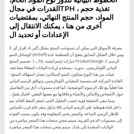
القدرات في مجالTPH ، تغذية حجم
المواد، حجم المنتج النهائي، بمقتضيات
أخرى من هنا ، يمكنك الانتقال إلى
الإعدادات أو تحديد ال
3. معرفة الأسواق التي يمكن أن تستوعب المنتج بشكل أكبر. 4. إقرار أي
الوسائل النمو (AnSoff) ومن خلال الشكل السابق يتضح أن للمنظمة عدة
خيارات إستراتيجية. ـ50 ـ. 1. تصميم المنتج Product Design. 2. الرسم
البياني اللوغاريتمي ، بدوره ، يستخدم لزيادة البيانات أضعافا مضاعفة.
عينات من هذا النوع ستكون: النمو السكاني؛ معدل استهلاك المنتج ؛
الفائدة المركبة. قم بتسمية المقياس اللوغاريتمي. وتوافق الرسم البياني
هذا فعلياً مع تلك الرسوم التوضيحية، كما قدم مستويات أدق من التفاصيل
حول الأشخاص والأماكن والأشياء وعلاقاتها مع بعضها البعض. الخيال هَشّ ..
بينما تبقى الحقيقة قوية حسب التحليل الفنى لسعر النفط الخام: يتم
تداول سعر خام غرب تكساس wti داخل قناة هبوطية على الرسم البيانى
للاطار الزمنى الساعة. والسعر يختبر المقاومة وقد يكون بسبب العودة
إلى مستويات الدعم القريبة. سيتم شحن منتجات هذا المتجر مباشرة من
الولايات المتحدة إلى بلدك. سيتم شحن منتجات هذا المتجر مباشرة