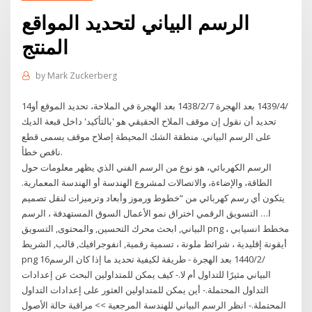
الرسم البياني لتحديد المواقع
المنتج
by
Mark Zuckerberg
14‏‏/4‏‏/1439 بعد الهجرة 7‏‏/2‏‏/1438 بعد الهجرة في الملاحة، تحديد الموقع أو
تحديد أن نقول إن موقف الملاح الحقيقي هو 'بالتأكيد' داخل قبعة الديك
على الرسم البياني. منطقة الشك المحيطة إصلاح موقف يسمى قطع
ناقص خطأ.
الرسم الكهربائي، هو نوع من الرسم الفني الذي يظهر معلومات حول
الطاقة، والإضاءة، والاتصالات لمشروع الهندسة أو الهندسة المعمارية.
يتكون أي رسم كهربائي من “خطوط ورموز وأبعاد وترميزات لنقل تصميم
ا… التسويق الرقمي اختراق نمو الأعمال السوق المستهدفة ، الرسم
البياني, ابحث محرك التحسين, والمحتوى, التسويق png مخطط انسيابي ،
أيقونة إقليدية ، شرائط ملونة ، تسمية رقمية, انفوجرافيك, قالب, الشريط
png 16‏‏/2‏‏/1440 بعد الهجرة - طريقة لكيفية تحديد ما إذا كان الرسم
البياني مثيرًا للتداول أم لا.- كيف يمكن للمتداولين البحث عن إعدادات
التداول المحتملة.- أين يمكن للمتداولين العثور على إعدادات التداول
المحتملة.- انظر الرسم البياني للهندسة المرجعية >> مراقبة حالة الأصول