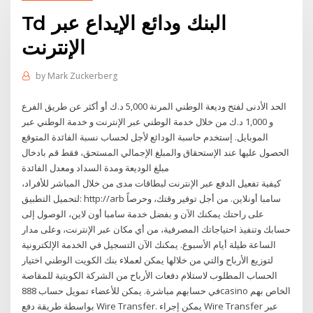
Td البنك ودائع الإيداع عبر
الإنترنت
by
Mark Zuckerberg
الحد الأدنى لفتح وديعة الوطني المرنة 5,000 د.ك أو أكثر عن طريق الفرع
و 1,000 د.ك من خلال خدمة الوطني عبر الإنترنت و خدمة الوطني عبر
الموبايل. إستخدم حاسبة الودائع لأجل لحساب نسبة الفائدة المتوقع
الحصول عليها عند الإستحقاق والمبلغ الإجمالي المستحق، فقط قم بادخال
مبلغ الوديعة ومدة السداد ومعدل الفائدة
كيفية تفعيل الدفع عبر الإنترنت لبطاقات مدى من خلال المباشر للأفراد،
لتحميل التطبيق: http://arb سامبا أونلاين. من أجل توفير وقتك، وحرصاً
على راحتك يمكنك الآن و بفضل خدمة سامبا أون لاين، الوصول إلى
حسابك وتنفيذ احتياجاتك المصرفية، من أي مكان عبر الإنترنت، وعلى مدار
الساعة طيلة أيام الأسبوع. يمكنك الآن التسجيل في الخدمة الإلكترونية
لتوزيع الأرباح والتي من خلالها يمكن لعملاء بنك الكويت الوطني اختيار
الحساب المطلوب لاستلام دفعات الأرباح من الشركة الكويتية للمقاصة
في حسابهم مباشرة. يمكن للأعضاء تمويل حساب 888casino الخاص بهم
بواسطة طريقة دفع Wire Transfer. يمكن إجراء Wire Transfer عبر