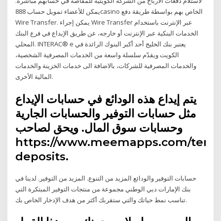
لاستلام دفعات الأرباح من الشركة الكويتية للمقاصة في حسابهم مباشرة.
يمكن للأعضاء تمويل حساب 888casino الخاص بهم بواسطة طريقة دفع
Wire Transfer. يمكن إجراء Wire Transfer عبر الإنترنت باستخدام
الخدمات البنكية عبر الإنترنت أو خارجه، عن طريق الإيداع في فرع البنك
المحلي. INTERAC® e يعتبر بنك الخليج أحد أكبر البنوك الرائدة في
الكويت ويقدّم سلسلة واسعة من الخدمات المصرفية الشخصية،
والخدمات المصرفية للشركات، بالاضافة الى خدمات الخزينة والخدمات
المالية الأخرى.
يتم إيداع هذه الودائع في حسابات الإيداع
مثل حسابات التوفير والحسابات الجارية
وحسابات سوق المال. ويحق لصاحب
https://www.meemapps.com/term
deposits.
حسابات التوفير والودائع المزيد من التنوع. المزيد من التوفير. لدينا في
بنك الإمارات دبي الوطني مجموعة من منتجات التوفير المبتكرة التي
تناسب نمط حياتك والتي ستقربك أكثر من هدف الإدخار الخاص بك.