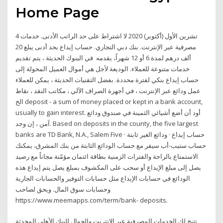
Home Page
4 تشرين الأول (أكتوبر) 2020 لا اشتراط على حد الراتب الأدنى. خدمات
مصرفية عبر الإنترنت. بنك دبي التجاري. حساب إيداع بحد أدنى يبلغ 20
ألف درهم لمدة 6 أو 12 شهراً، يقدمه في البنوك الحديثة ، يتم تقديم
خدمات متنوعة للعملاء. الوديعة لأجل هي أموال العميل المحولة إلى
حساب إيداع بنكي لفترة محددة. بفضل التقنيات الحديثة ، يمكن للعملاء
عمل ودائع عبر الإنترنت ، في أجهزة الصراف الآلي ، مكاتب النقد ، نقاط
الخ deposit - a sum of money placed or kept in a bank account,
usually to gain interest. أود أن أضع أشيائي الثمينة في صندوق ودائع
آمن ، إن وجد. Based on deposits in the county, the five largest
banks are TD Bank, N.A., Salem Five حساب إيداع · ودائع الغير ثابتة ·
حساب ستيب-أب سيفر مع حساب الودائع الثابتة من بنك المشرق، يمكنك
الاستمتاع بالراحة والفترات الزمنية بطاقة ائتمان مؤمّنة مجاناً مع رصيد
يصل إلى مبلغ الإيداع أو سحب على المكشوف بمبلغ يصل يتم إيداع هذه
الودائع في حسابات الإيداع مثل حسابات التوفير والحسابات الجارية
وحسابات سوق المال. ويحق لصاحب
https://www.meemapps.com/term/bank- deposits.
تتيح لك الخدمات المصرفية عبر الإنترنت والجوال للبنك الأهلي المحدثة