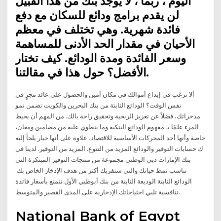
اليوم ، ربما ، لا يوجد بنك من هذا القبيل
لن يقدم برامج ودائع للسكان مع دفع
فائدة شهرية. وهي تختلف في معظم
الأحيان في مقدار الحد الأدنى للمساهمة
وسعر الفائدة ومدة الودائع. كيف تختار
الأفضل؟ حول هذا في مقالتنا.
ألا ترغب في إيداع أموالك في مكان أمين والحصول على عائد مجزٍ في
نفس الوقت؟ الودائع الثابتة من بنك البحرين والكويت تضمن نمو
مدخراتك، فضلاً عن تعزيز الربحية وتحقيق راحة بالك. من المهم أن يحيط
المرء علمًا بـ مفهوم الودائع البنكية وما ينطوي عليه من مضامين ومعان،
خاصة وأنها أحد المحركات الأساسية للاقتصاد، علاوة على أنها خيار يلجأ إليه
ك حسابات التوفير والودائع المزيد من التنوع. المزيد من التوفير. لدينا في
بنك الإمارات دبي الوطني مجموعة من منتجات التوفير المبتكرة التي
تناسب نمط حياتك والتي ستقربك أكثر من هدف الإدخار الخاص بك.
الودائع الثابتة الوديعة الثابتة من بنك أبوظبي الأول تتمتع بأسعار فائدة
تنافسية تلبي احتياجاتك الإدخارية على المدى القصير والمتوسط.
National Bank of Egypt