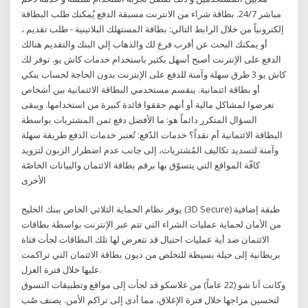
مباشر 24/7. بطاقة شراء من الانترنت مسبقة الدفع يُمكنك طلب البطاقة
إلكترونياً من خلال الرابط التالي: بطاقة المستهلك البلاتينية - طلب تقديم ،
أو يمكنك البحث عن أقرب فرع لك والذهاب إلي البنك والتقديم هنالك
الدفع على الإنترنت أصبح أسهل بكثير باستخدام خدمات كاش يو. توفر لك
كاش يو 3 طرق سهلة وآمنة للدفع على الإنترنت بدون الحاجة لحساب بنكي
أو بطاقة ائتمانية. ينقسم مستخدمي البطاقة الائتمانية بين أشخاص
تعرضوا لمشاكل مالية أو أنهم حققوا فائدة كبيرة من استخدامها. ويبقى
السؤال المتكرر دائماً هو: ما الأفضل دفع ثمن المشتريات بواسطة
البطاقة الائتمانية أم نقداً؟ خدمات الدّفع: تُعتبر خدمات الدفع طريقة سهلة
وآمنة لتسديد تكاليف المُشتريات، إلى جانب عدم اضطرار الزبون لتزويد
كافّة المواقع التي يتسوّق بها برقم بطاقة الائتمان والبيانات الخاصّة
الأخرى
يوفر نظام الحماية الثلاثي الخاص ببنك الخليج (3D Secure) طبقة إضافية
من الأمان لحماية عمليات الشراء التي تتم عبر الإنترنت بواسطة بطاقات
الائتمان ضد أية عمليات احتيال قد تتعرض لها تلك البطاقات لجأت فتاة
بريطانية إلى حيلة بسيطة للتخلص من ديون بطاقة الائتمان التي تراكمت
عليها خلال فترة العزل.
وكانت آنا شو (22 عاماً) من غلاسكو قد لجأت إلى مواقع وتطبيقات التسوق
لتحسين مزاجها خلال فترة الإغلاق، مما أدى إلى تراكم الأمن. يصنف صُب