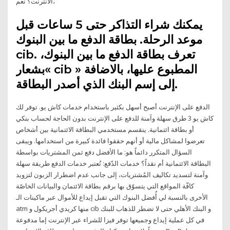
الانترنت؟ نعم،
يمكنك شراء التذاكر حتى 5 ساعات قبل
موعد الرحلة. بطاقة الدفع ما بين البنوك
cib. تعرف بطاقة الدفع ما بين البنوك،
بشعار« cib » المطبوع عليها، بالاضافة
إلى إسم البنك الذي أصدر البطاقة.
الدفع على الإنترنت أصبح أسهل بكثير باستخدام خدمات كاش يو. توفر لك
كاش يو 3 طرق سهلة وآمنة للدفع على الإنترنت بدون الحاجة لحساب بنكي
أو بطاقة ائتمانية. ينقسم مستخدمي البطاقة الائتمانية بين أشخاص
تعرضوا لمشاكل مالية أو أنهم حققوا فائدة كبيرة من استخدامها. ويبقى
السؤال المتكرر دائماً هو: ما الأفضل دفع ثمن المشتريات بواسطة
البطاقة الائتمانية أم نقداً؟ خدمات الدّفع: تُعتبر خدمات الدفع طريقة سهلة
وآمنة لتسديد تكاليف المُشتريات، إلى جانب عدم اضطرار الزبون لتزويد
كافّة المواقع التي يتسوّق بها برقم بطاقة الائتمان والبيانات الخاصّة
الأخرى بالنسبة لي أٌفضل البنوك التي تقبل إيداع للأموال عبر ماكينات الـ
atm منها كريدي أجريكول و cib و البنك الأهلي حتى لا تضطر للذهاب للبنك
في كل عملية إيداع وجميعها توفر فيزا للشراء عبر الإنترنت إما مدفوعة