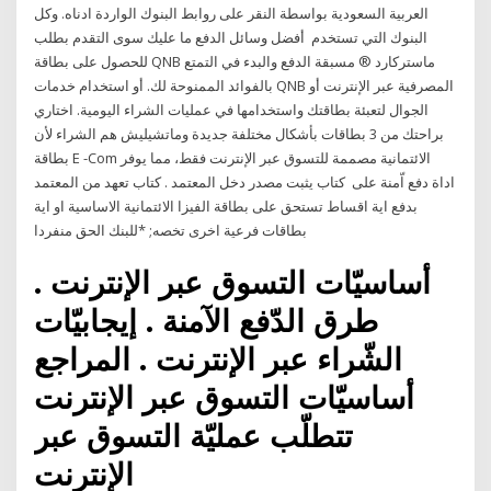
العربية السعودية بواسطة النقر على روابط البنوك الواردة ادناه. وكل
البنوك التي تستخدم أفضل وسائل الدفع ما عليك سوى التقدم بطلب
للحصول على بطاقة QNB ماستركارد ® مسبقة الدفع والبدء في التمتع
بالفوائد الممنوحة لك. أو استخدام خدمات QNB المصرفية عبر الإنترنت أو
الجوال لتعبئة بطاقتك واستخدامها في عمليات الشراء اليومية. اختاري
براحتك من 3 بطاقات بأشكال مختلفة جديدة وماتشيليش هم الشراء لأن
بطاقة E -Com الائتمانية مصممة للتسوق عبر الإنترنت فقط، مما يوفر
اداة دفع اّمنة على كتاب يثبت مصدر دخل المعتمد . كتاب تعهد من المعتمد
بدفع اية اقساط تستحق على بطاقة الفيزا الائتمانية الاساسية او اية
بطاقات فرعية اخرى تخصه; *للبنك الحق منفردا
أساسيّات التسوق عبر الإنترنت .
طرق الدّفع الآمنة . إيجابيّات
الشّراء عبر الإنترنت . المراجع
أساسيّات التسوق عبر الإنترنت
تتطلّب عمليّة التسوق عبر
الإنترنت