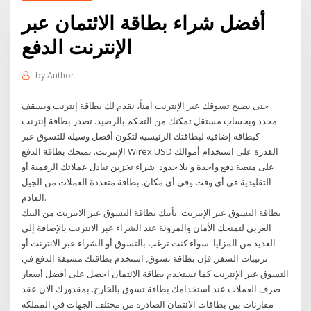
أفضل شراء بطاقة الائتمان عبر
الإنترنت الدفع
by
Author
حتى يصبح تسوقك عبر الإنترنت آمناً، نقدم لك بطاقة إنترنت وبسقف
محدد وبحساب مستقل تمكنك من التحكم بالرصيد. تصدر بطاقة إنترنت
كبطاقة إضافية لبطاقتك الرئيسية لتكون أفضل وسيلة للتسوق عبر
الإنترنت. تمنحك بطاقة الدفع Wirex USD القدرة على استخدام أموالك
على منصة دفع واحدة و بلا حدود. شراء تخزين تبادل عملاتك الرقمية أو
التقليدية في أي وقت وفي أي مكان. بطاقة متعددة العملات من الجيل
القادم.
بطاقة التسوق عبر الإنترنت. تأتيك بطاقة التسوق عبر الانترنت من البنك
العربي لتمنحك الأمان والمرونة عند الشراء عبر الانترنت بالإضافة إلى
العديد من المزايا. سواء كنت ترغب بالتسوق أو الشراء عبر الانترنت أو
ترتيبات السفر, فإن بطاقة تسوق, استخدم بطاقتك مسبقة الدفع في
التسوق عبر الإنترنت كما تستخدم بطاقة الائتمان احصل على أفضل أسعار
صرف العملات عند استخدامك بطاقة تسوق بالخارج. بمقدورك الآن عقد
مقارنات بين بطاقات الائتمان الصادرة من مختلف الجهات في المملكة