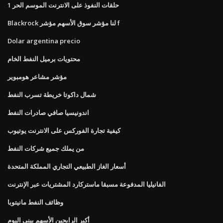
حلقات النفوذ على الانترنت الموسم الحر 1
Blackrock لنا مؤشر سوق الأسهم مؤشر f
Dolar argentina precio
محتويات برميل النفط الخام
مؤشر مشاعر هومبوير
شمال داكوتا خريطة تسرب النفط
اندونيسيا صافي صادرات النفط
كيفية تجارة الفوركس على الانترنت يوتيوب
من يملك جميع شركات النفط
أسعار الغاز الطبيعي التجاري المملكة المتحدة
الفانيليا المدفوعة مسبقا ماستركارد المشتريات عبر الإنترنت
وظائف النفط مانيتوبا
أكبر الرابحين الأسهم بيني اليوم