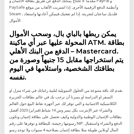
مقدماً -لا تحتاج يمكنك الدفع عن طريق بطاقة الائتمان و PayPal و
PaySafe وأنظمة الدفع الرقمية الأخرى. إذا اشتريت الألعاب من موقع
Steam ، فلديك ساعتان لتجربته. إذا لم تعجبك،فيمكن أعادتها واستعاد
الأموال.
يمكن ربطها بالباي بال، وسحب الأموال
المحولة عليها عبر أي ماكينة ATM. بطاقة
الدفع من البنك الأهلي – Mastercard.
يتم استخراجها مقابل 15 جنيهاً وصورة من
بطاقتك الشخصية، واستلامها في اليوم
نفسه.
نقدم لك باقة متنوعة من الحلول التمويلية لتلبية رغباتك في شراء منزل او
السفر او الدراسة او يسرنا أن نرحب بك في عالم بطاقات الجزيرة
الكلاسيكية الائتمانية و التي توفر لك عبر أجهزة نقاط البيع حول العالم
والشراء عبر الإنترنت بكل يسر وس 14 شباط (فبراير) 2020 أفضل
بطاقات الإئتمان الوطنية والدولية وكيف تحصل على بطاقة إئتمان وتكون
رسومها رخيصة. للبطاقة و توفرها على رقم NIP; الدفع والشراء واستقبال
المال أونلاين طويلة مثلا بطاقة إئتمان بصلاحية 4 سنوات ولا توجد رسو