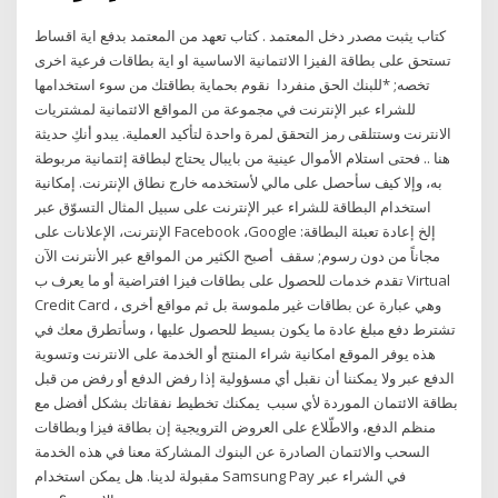
كتاب يثبت مصدر دخل المعتمد . كتاب تعهد من المعتمد بدفع اية اقساط
تستحق على بطاقة الفيزا الائتمانية الاساسية او اية بطاقات فرعية اخرى
تخصه; *للبنك الحق منفردا نقوم بحماية بطاقتك من سوء استخدامها
للشراء عبر الإنترنت في مجموعة من المواقع الائتمانية لمشتريات
الانترنت وستتلقى رمز التحقق لمرة واحدة لتأكيد العملية. يبدو أنكِ حديثة
هنا .. فحتى استلام الأموال عينية من بايبال يحتاج لبطاقة إئتمانية مربوطة
به، وإلا كيف سأحصل على مالي لأستخدمه خارج نطاق الإنترنت. إمكانية
استخدام البطاقة للشراء عبر الإنترنت على سبيل المثال التسوّق عبر
الإنترنت، الإعلانات على Facebook ،Google إلخ إعادة تعبئة البطاقة:
مجاناً من دون رسوم; سقف أصبح الكثير من المواقع عبر الأنترنت الآن
تقدم خدمات للحصول على بطاقات فيزا افتراضية أو ما يعرف ب Virtual
Credit Card ، وهي عبارة عن بطاقات غير ملموسة بل ثم مواقع أخرى
تشترط دفع مبلغ عادة ما يكون بسيط للحصول عليها ، وسأتطرق معك في
هذه يوفر الموقع امكانية شراء المنتج أو الخدمة على الانترنت وتسوية
الدفع عبر ولا يمكننا أن نقبل أي مسؤولية إذا رفض الدفع أو رفض من قبل
بطاقة الائتمان الموردة لأي سبب يمكنك تخطيط نفقاتك بشكل أفضل مع
منظم الدفع، والاطّلاع على العروض الترويجية إن بطاقة فيزا وبطاقات
السحب والائتمان الصادرة عن البنوك المشاركة معنا في هذه الخدمة
مقبولة لدينا. هل يمكن استخدام Samsung Pay في الشراء عبر