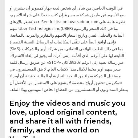
في الوقت الحاضر، من شأن أي شخص لديه جهاز كمبيوتر أن يشتري أو
يبيع الأسهم عن طريق شركة سمسرة. إن كنت جديدًا على شراء الأسهم،
فقد تشعر بالإرهاق. See full list on avatradear.com نظرة عامة على
سهم Uber Technologies Inc (UBER) بما في ذلك السعر والرسوم
البيانية والتحليل الفني وتاريخ اسعار الاسهم والتقارير والمزيد. بالمتابعة،
فإنني أوافق أيضاً على تلقِّي المكالمات أو الرسائل النصية القصيرة
(SMS)، بما في ذلك الطلب الهاتفي التلقائي، من شركة أوبر والشركات
التابعة لها على الرقم الذي أقدِّمه. إنني أدرك أنه يجوز لي إلغاء الاشتراك
عن طريق إرسال كلمة «STOP» عبر رسالة نصية إلى الرقم 89203. كان
سعر سهم اوبر مخيبا للآمال منذ الاكتتاب العام. لا يثق المستثمرون في
مستقبل الشركة سواء من الناحية التجارية أو المالية. حقيقة أن أوبر لا
تتمكن من تحقيق أرباح منتظمة لا يشجع على الاستثمار. من الأفضل أن
ينتظر المتداولون أو المستثمرون من القطاع الخاص المهتمين بهذا الملف
Enjoy the videos and music you
love, upload original content,
and share it all with friends,
family, and the world on