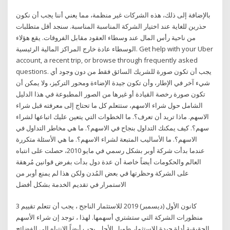
بالإضافة إلى ذلك، هذه الشركات غير منظمة، مما يعني أننا يجب أن نكون
حذرين للغاية عند اختيار الشركة المناسبة المناسبة. سنجد أقل متطلبات
من ناحية رأس المال عند وسطاء العقود مقابل الفروقات. يقع هؤلاء
الوسطاء عادة خارج المراكز المالية الرئيسية. Get help with your Uber
account, a recent trip, or browse through frequently asked
questions. يجب أن تكون صورة للشريك السائق فقط من دون وجود أي
شيء آخر في الإطار، وأن تكون جيدة الإضاءة ومحور التركيز، ولا يمكن أن
تكون صورة رخصة القيادة أو غيرها من الصور المطبوعة في هذا الدليل
الشامل حول شراء الاسهم، ستتعلم كل ما تحتاج إلى معرفته قبل شراء
الاسهم. ماذا تريد أن تعرف؟. ما الخطوات التي يتعين عليك اتباعها لشراء
سهم؟. كيف يمكنك التداول بنجاح في الاسهم؟. ما هي مخاطر التداول في
الاسهم؟. ما الأساليب المتبعة لشراء الاسهم؟. ما هي الأسئلة متكررة
عندما بدأت شركة أوبر بشكل رسمي في مايو 2010، حصلت على انتباه
العالم والحكومات أيضاً خاصة أن عدة دول بدأت بفرض قوانين مُرهقة
على الشركة وحظرتها في بعض المُدن ولكن هذا لم يمنع أوبر من
الاستمرار في تقديم الخدمة بشكل أفضل
3 كانون الأول (ديسمبر) 2019 للاستثمار الناجح ، يجب أن تتعلم تقييم
منظورات الشركة التي ستشتري أسهمها. لهذا ، توجد إن شراء الأسهم
الحقيقية أداة جيدة للاستثمار طويل الأجل. يجب أيضاً الانتباه إلى الفضائح