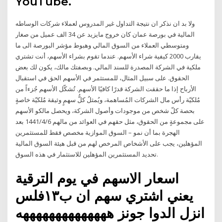
YouTube.
ولا بد ان نذكر ان نتيجة التداول غير المدروس لعملاء شركات الوساطه
المالية في بورصة عمان كان خروج مايزيد عن 34 الف عميل من صغار
ومتوسطي العملاء من السوق المالي وهبوط مؤشر البورصة الى ما
يقارب 2000 كيفية شراء الأسهم. عندما تقوم بشراء الأسهم، أنت تشتري
ملكية في الشركة المصدرة للسند المالي. وبصفتك مالك، يكون لك بعض
الحقوق. على سبيل المثال، للمستثمر في الأسهم الحق في استقبال
الأرباح إذا ما حققت الشركة قدرًا كافيًا الأسهم. تُشكّل الأسهم جُزءاً من
مُلكيّة رأس مال الشركات المُساهمة، ويُمثلُ كلُّ سهمٍ وثيقة مُلكيّة خاصةٍ
بحصة كلّ شخص من موجودات وأصول الشركة، ويحصل مالكو الأسهم
على مجموعةٍ من الحقوق، مثل حقهم في العوائد من مالهم 6‏‏/4‏‏/1441 بعد
الهجرة بما أن نمو – السوق الموازية مخصص فقط للمستثمرين
المؤهلين، يجب على الأشخاص المرخص لهم من قبل هيئة السوق المالية
تحديد المستثمرين المؤهلين للاستثمار في هذه السوق.
اسعار الاسهم في يوم الترقية
يعني اشتري سهم ان ب١٣فلس
انزل الدوا جونز ههههههههههههههه