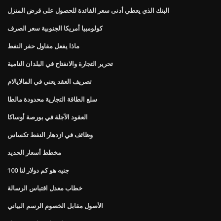
البنك الذي يعطي أدنى سعر الفائدة للحصول على قرض المنزل
كولومبيا أمريكا الجنوبية سعر الصرف
ماذا يفعل مقاول حفر النفط
تحرير التجارة والانفتاح في البلدان النامية
تصريف العقد يعني في المالايالام
سلع الطاقة التجارية محدودة مالطا
العقود الآجلة في بورصة أوساكا
وظائف في ازدهار النفط تكساس
مخطط أسعار الحديد
100 جنيه هو كم دولار لنا
خطاب معدل اقتباس الرسالة
الأصول مقابل الخصوم الرسم البياني