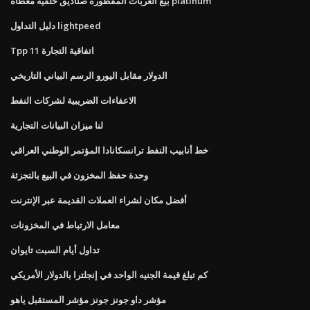
بيع العربات المقطورة صناديق خلفية مغطاة platinum
دليل التداول lightpeed
Tpp 11 اتفاقية التجارة
الدولار مقابل اليورو الرسم البياني التاريخي
الاعفاءات الضريبية لشركات النفط
لنا ميزان البيانات التجارية
خط أنابيب النفط ترانسكانادا المؤتمر الوطني العراقي
وحدة حفظ المخزون في البيع بالتجزئة
أفضل مكان لشراء العملات القديمة عبر الإنترنت
معامل الارتباط في المخزونات
تداول أيام السبت تايوان
كم تبلغ قيمة الجنيه الواحد في إنجلترا بالدولار الأمريكي
مؤشر داو جونز جونز مؤشر المستقبل ياهو