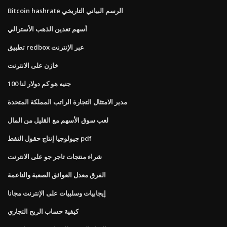
Bitcoin hashrate الرسم البياني التاريخي
أسهم تعدين الذهب الأسترالي
تطبيق redbox عبر الإنترنت
خازن على الانترنت
100 جنيه هو كم دولار لنا
مدير الامتثال التجارة الراتب المملكة المتحدة
لعب سوق الأسهم مع القليل من المال
جيولوجيا إنتاج حقول النفط pdf
شراء منتجات تاجر جو على الانترنت
الفرق معدل العوائق الصعبة والناعمة
إيجابيات وسلبيات على الإنترنت مجانا
كيفية حساب الربح التجاري