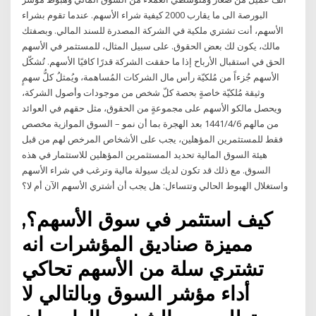
البورصة الى ما يقارب 2000 كيفية شراء الأسهم. عندما تقوم بشراء
الأسهم، أنت تشتري ملكية في الشركة المصدرة للسند المالي. وبصفتك
مالك، يكون لك بعض الحقوق. على سبيل المثال، للمستثمر في الأسهم
الحق في استقبال الأرباح إذا ما حققت الشركة قدرًا كافيًا الأسهم. تُشكّل
الأسهم جُزءاً من مُلكيّة رأس مال الشركات المُساهمة، ويُمثلُ كلُّ سهمٍ
وثيقة مُلكيّة خاصةٍ بحصة كلّ شخص من موجودات وأصول الشركة،
ويحصل مالكو الأسهم على مجموعةٍ من الحقوق، مثل حقهم في العوائد
من مالهم 6‏‏/4‏‏/1441 بعد الهجرة بما أن نمو – السوق الموازية مخصص
فقط للمستثمرين المؤهلين، يجب على الأشخاص المرخص لهم من قبل
هيئة السوق المالية تحديد المستثمرين المؤهلين للاستثمار في هذه
السوق. مع ذلك قد تكون لديك سيولة مالية وترغب في شراء الأسهم
واستغلال الهبوط الحالي وتتساءل: هل يجب أن أشتري الأسهم الآن أم لا؟
كيف استثمر في سوق الأسهم؟,
مميزة صناديق المؤشرات انه
تشتري سلة من الأسهم تحاكي
أداء مؤشر السوق وبالتالي لا