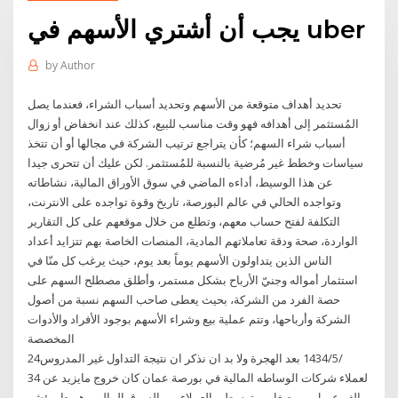
يجب أن أشتري الأسهم في uber
by
Author
تحديد أهداف متوقعة من الأسهم وتحديد أسباب الشراء، فعندما يصل
المُستثمر إلى أهدافه فهو وقت مناسب للبيع، كذلك عند انخفاض أو زوال
أسباب شراء السهم؛ كأن يتراجع ترتيب الشركة في مجالها أو أن تتخذ
سياسات وخطط غير مُرضية بالنسبة للمُستثمر. لكن عليك أن تتحرى جيدا
عن هذا الوسيط، أداءه الماضي في سوق الأوراق المالية، نشاطاته
وتواجده الحالي في عالم البورصة، تاريخ وقوة تواجده على الانترنت،
التكلفة لفتح حساب معهم، وتطلع من خلال موقعهم على كل التقارير
الواردة، صحة ودقة تعاملاتهم المادية، المنصات الخاصة بهم تتزايد أعداد
الناس الذين يتداولون الأسهم يوماً بعد يوم، حيث يرغب كل منّا في
استثمار أمواله وجنيّ الأرباح بشكل مستمر، وأطلق مصطلح السهم على
حصة الفرد من الشركة، بحيث يعطى صاحب السهم نسبة من أصول
الشركة وأرباحها، وتتم عملية بيع وشراء الأسهم بوجود الأفراد والأدوات
المخصصة
24‏‏/5‏‏/1434 بعد الهجرة ولا بد ان نذكر ان نتيجة التداول غير المدروس
لعملاء شركات الوساطه المالية في بورصة عمان كان خروج مايزيد عن 34
الف عميل من صغار ومتوسطي العملاء من السوق المالي وهبوط مؤشر