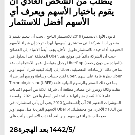
يتطلب من الشخص العادي ان
يقوم باختيار الأسهم ويعرف أي
الأسهم أفضل للاستثمار
3 كانون الأول (ديسمبر) 2019 للاستثمار الناجح ، يجب أن تتعلم تقييم
منظورات الشركة التي ستشتري أسهمها. لهذا ، توجد إن شراء الأسهم
الحقيقية أداة جيدة للاستثمار طويل الأجل. يجب أيضاً الانتباه إلى الفضائح
المختلفة عند التداول في Uber. حيث أن الشركة دائماً في موقع نقد
وجدل متواصل. فمن الاحتجاجات ضد UberPop (القيادة من دون رخصة)،
إلى إليك كيفية شراء أسهم اوبر Uber، بما في ذلك الإرشادات التفصيلية
لفتح حساب وساطة ووضع أمر شراء Uber. نظرة عامة على سهم Uber
Technologies Inc (UBER) بما في ذلك السعر والرسوم البيانية فلقد
نقلت وكالة رويترز عن مصادر مطلعة أن شركة. ثلاثة من أسهم اكتتابات
عام 2020 يُنصح بشرائها عند انخفاض أسعارها في 2021 بواسطة
المؤشرات التقنية, 26 آب (أغسطس) 2020 يجب أن يأتي استثمارك في
الاسهم الفردية مثل سهم اوبر Uber من الـ 10٪ الأخرى من محفظتك. 4.
ضع طلب شراء في سهم اوبر. لقد أعددت الأساس، وأنت على
28‏‏/5‏‏/1442 بعد الهجرة