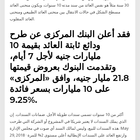
30 سنة مثلاً هو نفس العائد من سند مدته 10 سنوات. ويكون منحنى العائد
مسطح الشكل في حالات الانتقال بين منحنى العائد الطبيعي ومنحنى
العائد المقلوب.
فقد أعلن البنك المركزى عن طرح
ودائع ثابتة العائد بقيمة 10
مليارات جنيه لأجل 7 أيام،
وتقدمت البنوك بعروض قيمتها
21.8 مليار جنيه، وافق «المركزى»
على 10 مليارات بسعر فائدة
%9.25.
أكثر من 10 سنوات تسمى سندات طويلة الأجل. ضمانات السندات. إن
الذي يملك السندات لا يعتبر شريكا في المشروع أو الشركة التي طرحت
هذه السندات للبيع، وليس لمالك السند أي صوت في مجلس الإدارة. May
29, 2018 · وارتفع العائد على السندات الإيطالية أعلى مستوى 2% للمرة