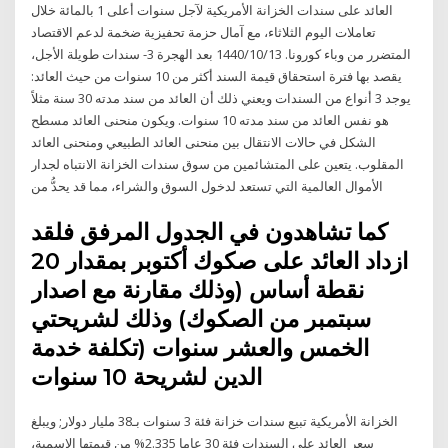
العائد على سندات الخزانة الأمريكية لآجل سنوات أعلى 1 بالمائة خلال
تعاملات اليوم الثلاثاء، مع آمال حزمة تحفيزية ضخمة لدعم الاقتصاد
المتضرر من وباء كورونا. 13‏‏/10‏‏/1440 بعد الهجرة 3- سندات طويلة الأجل،
يقصد بها فترة استحقاق قيمة السند أكثر من 10 سنوات من حيث العائد:
يوجد 3 أنواع من السندات ويعني ذلك أن العائد من سند مدته 30 سنة مثلاً
هو نفس العائد من سند مدته 10 سنوات. ويكون منحنى العائد مسطح
الشكل في حالات الانتقال بين منحنى العائد الطبيعي ومنحنى العائد
المقلوب. يتعين على المتشائمين من سوق سندات الخزانة الانتباه لجدار
الأموال العالمية التي تستعد لدخول السوق والشراء، مما قد يحدُّ من
كما تشاهدون في الجدول المرفق فلقد
ازداد العائد على صكوك أكتوبر بمقدار 20
نقطة أساس (وذلك مقارنة مع اصدار
سبتمبر من الصكوك) وذلك لشريحتي
الخمس والعشر سنوات (تكلفة خدمة
الدين لشريحة 10 سنوات
الخزانة الأمريكية تبيع سندات خزانة فئة 3 سنوات بـ38 مليار دولار; ويبلغ
سعر العائد على السندات فئة 30 عاما 2.335% من قيمتها الاسمية،