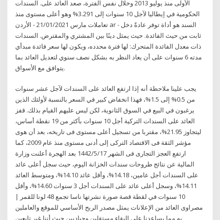
الأولى منذ يوليو 2013 وخلال نفس الفترة، صعد العائد على. السندات
الحكومية في إيطاليا لآجل 10 سنوات إلى 3.291% وهو أعلى مستوى منذ
تعاملات مارس 21/01/2021 - الأردن ar - السند هو أداة توفر عادةً دخل
ثابت من حيث الفائدة. حيث يمثل دينًا بين المشتري والمقترض. السندات
ذات معدل الفائدة المتحرك: لها فترة محدده، ويكون لها سعر فائدة مبدأي
مدته 6 سنوات على أن يعاد النظر به بشكل نصف سنوي لتعديل العائد بما
يتوافق مع الأسواق.
يجب علينا ملاحظة أنه إذا ارتفع العائد على السندات لآجل عشر سنوات
من 0.5% إلى 1.5%، فهذا انخفاض كبير في السعر بالنسبة لأولئك الذين
يرغبون في البيع في السوق الثانوية، لكن ليس عليهم القيام بذلك. قفز
العائد على السندات التركية أجل 10 سنوات بأكثر من 19 نقطة أساس،
ليتجاوز 21.95%، مقتربا من تسجيل أعلى مستوى فى تاريخه، بعد أن هوى
مؤشر الثقة فى الاقتصاد التركى إلى أدنى مستوى منذ عام 2009، كما
ارتفع العجز التجارى فى الشهر 17‏‏/5‏‏/1442 بعد الهجرة أعلنت وزارة
المالية عن نتائج طروحات سندات الخزانة اليوم، حيث سجل أعلى عائد
على السندات أجل عامين، 14.18%، وأقل عائد 14.10%، ومتوسط العائد
14.11%، وسجل أعلى عائد على السندات أجل 3 سنوات 14.60%، وأقل
10 سنوات في لقطة قصة صورة نشرتها ناسا تجمع 48 لونا للقمر |
مصراوى العائد من الإعلانات يمثل مصدر الربح الأساسي للموقع والعاملين
به مما يساعدنا على البقاء مستقلين وحياديين حيث أننا غير تابعين