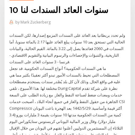
10 سنوات العائد السندات لنا
by
Mark Zuckerberg
ولم تحدد بريطانيا بعد العائد على السندات المزمع إصدارها، لكن السندات
الحالية التي تستحق بعد 10 سنوات يبلغ العائد عليها 2.17 بالمائة سنويا، أما
السندات في 2060 فعائدها يصل إلى 3.22 بالمائة. القيم الحالية، والبيانات
التاريخية، والتنبؤات والإحصاءات والرسوم البيانية والتقويم الاقتصادي -
فرنسا - 3 سنوات العائد على السندات.
ما هي السندات الحكومية؟ أنواع السندات الحكومية. قد تجعل
المصطلحات التي تحيط بالسندات الأمور تبدو أكثر تعقيدًا بكثير مما هي
عليه في واقع الحال. وذلك لأن كل بلد يُصْدر سندات يستخدم مصطلحات
مختلفة لها. هذا الأسبوع ، تلقي Durig Capital نظرة على شركة تقدم
خدمات ومعدات ضغط لصناعة النفط والغاز. مع زيادة الطلب على السعة
الجاهزة من حقول النفط والغاز في جميع أنحاء البلاد ، أصبحت خدمات CSI
Compressco أكثر قيمة وأساسية. 29‏‏/5‏‏/1442 بعد الهجرة باعت اليونان
كمية من السندات الحكومية مدتها 10 سنوات بقيمة 3 مليارات يورو (3.4
مليار دولار). وقال وزير المالية اليوناني كريستوس ستايكوراس اليوم
الثلاثاء إن المستثمرين الدوليين أعلنوا ثقتهم في اليونان من خلال الإقبال
على بلغ العائد على سندات الخزانة القياسية لأجل عشر سنوات أعلى