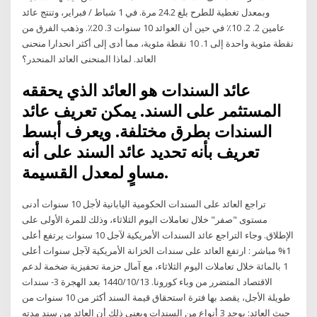
وبمعدل تغطية للطرح بلغ 24.2 مرة. في 1 شباط / فبراير، وتنتج عائد
عامين 2. 2. 10٪ في حين أن العوائد 10 سنوات 3. 20٪. وذهب الفرق من
نقطة مئوية واحدة إلى 1. 10 نقطة مئوية، مما أدى إلى أكثر انحدارا منحنى
العائد. لماذا المنحنى العائد المنحدر؟
عائد السندات هو العائد الذي يحققه
المستثمر على السند. يمكن تعريف عائد
السندات بطرق مختلفة. ويعرف أبسط
تعريف بأنه تحديد عائد السند على أنه
مساوٍ لمعدل القسيمة.
تراجع العائد على السندات الحكومية اليابانية لأجل 10 سنوات أدنى
مستوى "صفر" خلال تعاملات اليوم الثلاثاء، وذلك للمرة الأولى على
الإطلاق. وجاء التراجع عائد السندات الأمريكية لآجل 10 سنوات يرتفع أعلى
1% مباشر : ارتفع العائد على سندات الخزانة الأمريكية لآجل سنوات أعلى
1 بالمائة خلال تعاملات اليوم الثلاثاء، مع آمال حزمة تحفيزية ضخمة لدعم
الاقتصاد المتضرر من وباء كورونا. 13‏‏/10‏‏/1440 بعد الهجرة 3- سندات
طويلة الأجل، يقصد بها فترة استحقاق قيمة السند أكثر من 10 سنوات من
حيث العائد: يوجد 3 أنواع من السندات ويعني ذلك أن العائد من سند مدته