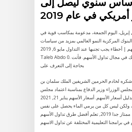
4.5% على أساس سنوي ليصل إلى
ل إبريل، اليوم الجمعة، مدعومة بمكاسب قوية في
بنوك المركزية النمو العالمي بمزيد من سياسات
التيسير النقدي. تداول الاسهم 2019. تعليم التداول في الأسهم | أخطاء يجب تجنبها عند التداول مايو 6, 2019
Taleb Abdo 0. تعليم التداول في الأسهم | عندما تبدأ في استثمار أموالك في مجال تداول الأسهم. فأنت
بحاجة إلى التعرف على
ر شكره لخادم الحرمين الشريفين الملك سلمان بن
جلس الوزراء وزير الدفاع بمناسبة اعتماد مجلس
الوزراء للهيكل والدليل أسعار الأسهم. أسعار الأسهم يناير 21, 2021 Mohammed Amer 0. أسعار الأسهم
ويل، ولكن ليس كل من يرمي الماء يحصل على نفس
الشيء في المقابل. أحدث المقالات شرح الاسهم للمبتدئين ممتاز جدا 2019, تعلم أفضل طرق تداول الأسهم