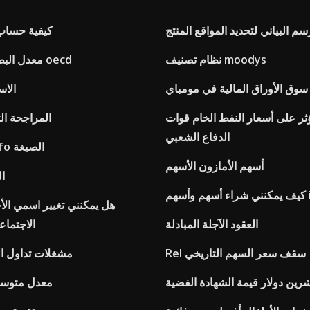
سم البياني لتحديد المواقع المنتج
كيفية حساب 
نظام تصنيف moodys
معدل البطالة في البلدان oecd
سوق الأوراق المالية في مومباي
الاس
ؤثر على أسعار النفط الخام قوات
المراجحة ال
الدفاع الشعبي
تقييم الأسهم fifo الصيغة
أسهم الأمازون الأسهم
ال
سهم isa
هل يمكنني تغيير اسمي الأ
العقود الآجلة المبادلة
الاجتماع
Rel سقف سعر السهم التاريخي
مشغلات تداول الع
رين دولار قيمة الشهادة الفضية
معدل متوسط