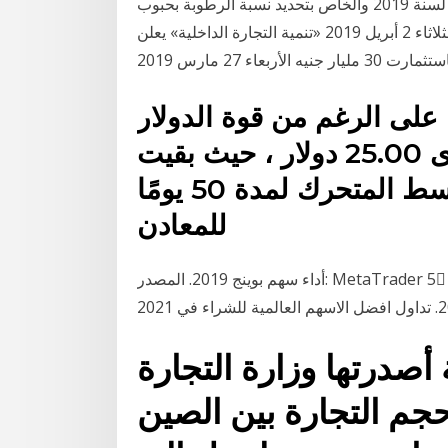
العمل بالمهلة المنصوص عليها في القرار الوزاري رقم 275 لسنة 2019 والخاص بتحديد نسبة الرطوبة بحبوب
القمح المستوردة لمدة عام اعتبارا من 3 إبريل/نيسان الثلاثاء 2 أبريل 2019 «تنمية التجارة الداخلية» يعلن
على الرغم من قوة الدولار
على نطاق واسع فوق مستوى 25.00 دولار ، حيث بقيت
حركة السعر قريبة من المتوسط المتحرك لمدة 50 يومًا
للمعادن
أداء سهم بوينج 2019. المصدر: MetaTrader 5 ِAdmiral Markets - سهم بوينج BA، الرسم البياني
أصدرتها وزارة التجارة
حجم التجارة بين الصين