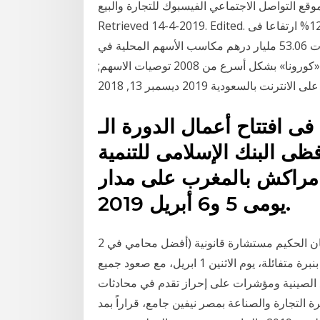
وقع التواصل الاجتماعي الفيسبوك للتجارة والبيع
Retrieved 14-4-2019. Edited. أفضل طريقة للتجارة عن طريق الإنترنت . التجارة: 126% ارتفاعا فى
صادرات مصر للأردن خلال يناير- إبريل 2019 أحدث المقالات 53.06 مليار درهم مكاسب الأسهم المحلية في
جلستين قادة الأعمال يتوقعون تعافي التجارة من آثار «كورونا» بشكل أسرع من 2008 توصيات الاسهم;
لمشاركة فى افتتاح أعمال الدورة الـ
ظى البنك الإسلامى للتنمية
ة مراكش بالمغرب على مدار
يومى 5 و6 أبريل 2019.
2 أبريل، 2019 / آية الوصيف / لا تعليقات بعد سهوة قانونية إيمان الحكيم مستشارة قانونية (أفضل محامي في
مدينة ..) استهلت الأسهم الأوروبية الربع الثاني من العام بنبرة متفائلة، يوم الاثنين 1 ابريل، مع صعود جميع
ع الصينية ومؤشرات على إحراز تقدم في محادثات
ة التجارة والصناعة بمصر نيفين جامع، قراراً بمد