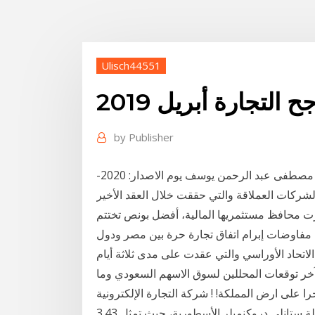
Ulisch44551
التجارة أبريل 2019
by
Publisher
أفضل بونص بدون ايداع في تجارة الفوركس 2021. احمد مصطفى عبد الرحمن يوسف يوم الاصدار: 2020-
ن الشركات العملاقة والتي حققت خلال العقد الأخير
رت محافظ مستثمريها المالية، أفضل بونص تختتم
ن مفاوضات إبرام اتفاق تجارة حرة بين مصر ودول
أيام .
لسعودية 2019, تعرف على آخر توقعات المحللين لسوق الاسهم السعودي وما
 على ارض المملكة! ! شركة التجارة الإلكترونية
الصينية، هي عاشر أكبر الأسهم القابضة لمحفظة مكاتب عائلة ستانلي دروكنميلر الأسطورية، حيث تمثل 3.43