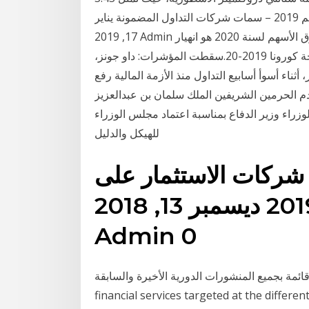
في المئة من المحفظة الإجمالية. افضل شركة تداول للأسهم 2019 – سمات شركات التداول المضمونة يناير
17, 2019 Admin الرئيسية , تقييم شركات , توصيات الاسهم 0 انهيار سوق الأسهم لسنة 2020 هو انهيار
عالمي للسوق المالي بدأ في 20 فبراير، 2020م أثناء جائحة كورونا 2019-20.سقطت المؤشرات: داو جونز،
5، وناسداك-100 إلى حد الدعم في 27 فبراير، أثناء أسوأ أسابيع التداول منذ الأزمة المالية رفع
دم الحرمين الشريفين الملك سلمان بن عبدالعزيز
زراء وزير الدفاع بمناسبة اعتماد مجلس الوزراء
للهيكل والدليل
شركات الاستثمار على
الانترنت بالسعودية 2019 ديسمبر 13, 2018
Admin 0
ائمة بجميع المنشورات الدورية الأخيرة والسابقة. eReference Data encompasses a bundle of new
financial services targeted at the diff تداوُل