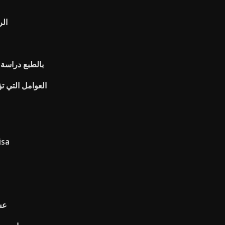
الر
بالطبع دراسة 
العوامل التي ت
كيف يمكنني شراء أسهم وأ
عش