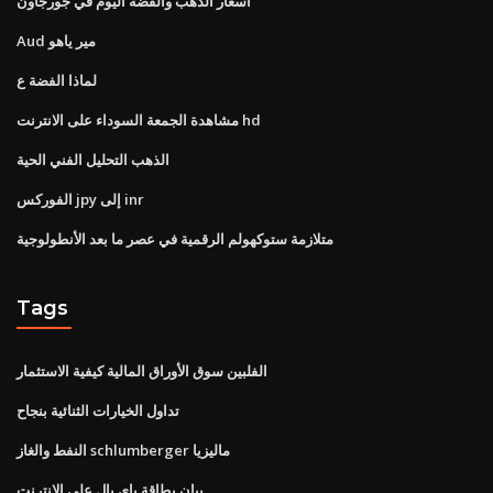
أسعار الذهب والفضة اليوم في جورجاون
Aud مير ياهو
لماذا الفضة ع
مشاهدة الجمعة السوداء على الانترنت hd
الذهب التحليل الفني الحية
الفوركس jpy إلى inr
متلازمة ستوكهولم الرقمية في عصر ما بعد الأنطولوجية
Tags
الفلبين سوق الأوراق المالية كيفية الاستثمار
تداول الخيارات الثنائية بنجاح
النفط والغاز schlumberger ماليزيا
بيان بطاقة باي بال على الانترنت