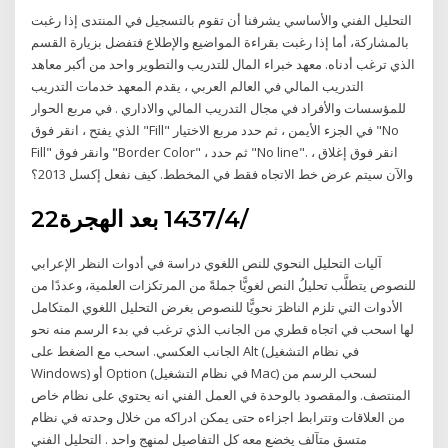
التحليل الفني والأساسي يشرفنا أن تقوم بالتسجيل في المنتدى إذا رغبت
بالمشاركة، أما إذا رغبت بقراءة المواضيع والإطلاع فتفضل بزيارة القسم
الذي ترغب أدناه. معهد خبراء المال للتدريب والتطوير واحد من أكبر معاهد
التدريب المالي في العالم العربي ، يقدم المعهد خدمات التدريب
للمؤسسات والأفراد في مجال التدريب المالي والاداري . في مربع الحوار
الذي يفتح ، انقر فوق "Fill" في الجزء الأيمن ، ثم حدد مربع الاختيار "No
Fill" وانقر فوق "Border Color" ، ثم حدد "No line". انقر فوق إغلاق ،
والآن سيتم عرض خط الاتجاه فقط في المخطط. كيف نفعل إكسل 2013؟
22‏‏/4‏‏/1437 بعد الهجرة
آليات التحليل النحوي للنص اللغوي دراسة في أدوات النظر الإعرابي
للنصوص يتطلَّب تحليلُ النص لغويًّا جملةً من المرتكزات العلمية، وعددًا من
الأدوات التي تلزم الناظرَ نحويًّا للنصوص بغرض التحليل اللغوي المتكامل
لها اسحب في اتجاه قطري من الجانب الذي ترغب في بدء الرسم منه نحو
الجانب العكسي. اسحب مع الضغط على Alt (في نظام التشغيل
Windows) أو Option (في نظام التشغيل Mac) لسحب الرسم من
المنتصف. والمقصود بالوحدة في العمل الفني انه يحتوي على نظام خاص
من العلاقات وتترابط اجزاءه حتى يمكن ادراكه من خلال وحدته في نظام
متسق متآلف يخضع معه كل التفاصيل لمنهج واحد . التحليل الفني