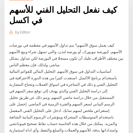
كيف نفعل التحليل الفني للأسهم
في اكسل
by
Editor
كيف يعمل سوق الأسهم؟ يتم تداول الأسهم في معظمه في بورصات
الأسهم، كبورصة نيويورك، أو بورصة لندن، والتي تسهل شراء وبيع الأسهم
بين مختلف الأطراف.عليك أن تكون مسجلا في البورصة لكي تتداول بشكل
مباشر، ولذلك، فإن معظم الناس
أساسيات التداول في سوق الأسهم. التحليل المالي للقوائم المالية
باستخدام برنامج الاكسل. استفدت كثيرا من هذه الدورة الاحترافية في
التحليل الفني و دلك في المتاجرة في اسواق العملات وتحتاج المضاربة
إلى دراسة التحليل الفني والذي يهدف إلى توقع سعر السهم في
المستقبل من خلال دراسة ماضي السهم. ويتم ذلك عن طريق تحليل
الرسم البياني لسعر السهم والفترة الزمنية في الماضي. إحصل على
إستعراض ملخص لسهم سابك. ادخل على التحليل الفني المفصل
باستخدام المتوسطات المتحركة ومؤشرات الرسوم البيانية الشائعة
والمزيد. يمكنك من خلال هذه الحاسبة حساب نقاط تصحيح فيبوناتشي
وامتداداتها بدقة، للأسهم والعملات والسلع والنفط، وأي اداة استثمارية