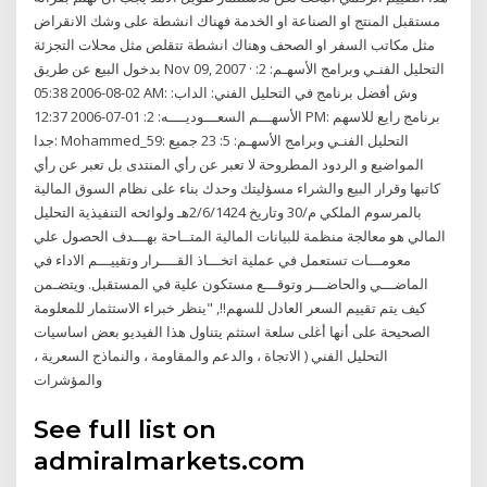
مستقبل المنتج او الصناعة او الخدمة فهناك انشطة على وشك الانقراض
مثل مكاتب السفر او الصحف وهناك انشطة تتقلص مثل محلات التجزئة
بدخول البيع عن طريق Nov 09, 2007 · التحليل الفنـي وبرامج الأسهـم: 2:
02-08-2006 05:38 AM: وش أفضل برنامج في التحليل الفني: الداب:
الأسهـــم السعـــوديــــه: 2: 01-07-2006 12:37 PM: برنامج رايع للاسهم
جدا: Mohammed_59: التحليل الفنـي وبرامج الأسهـم: 5: 23 جميع
المواضيع و الردود المطروحة لا تعبر عن رأي المنتدى بل تعبر عن رأي
كاتبها وقرار البيع والشراء مسؤليتك وحدك بناء على نظام السوق المالية
بالمرسوم الملكي م/30 وتاريخ 2/6/1424هـ ولوائحه التنفيذية التحليل
المالي هو معالجة منظمة للبيانات المالية المتــاحة بهـــدف الحصول علي
معومـــات تستعمل في عملية اتخـــاذ القــــرار وتقييـــم الاداء في
الماضـــي والحاضـــر وتوقـــع مستكون علية في المستقبل. ويتضـمن
كيف يتم تقييم السعر العادل للسهم!!, "ينظر خبراء الاستثمار للمعلومة
الصحيحة على أنها أغلى سلعة استثم يتناول هذا الفيديو بعض اساسيات
التحليل الفني ( الاتجاة ، والدعم والمقاومة ، والنماذج السعرية ،
والمؤشرات
See full list on
admiralmarkets.com