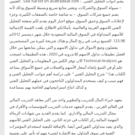
الفنيين . See full list on avatradear.com – يضم أدوات التحليل الفني.
– سيولة السوق والشركات، ويعتبر متابع سريع وبسيط للسوق وذلك لأنه
يضم جميع شركات السوق. – به شاشة خاصة بالصفقات الكبيرة، وجزء
لإعلانات السوق وعمق السوق. موقع اخبار اليوم يقدم لكم صفحة التحليل
الفني للاسهم العربية والعالمية. بأمكانكم الاطلاع. بلغت القيمة الإجمالية
للأسهم المتداولة في السوق المالية السعودية خلال شهر ديسمبر 2012م
123.98. الجميع يرغب في ربح المال و هناك شريحة كبيرة من المستثمرين
يفضلون وضع الاموال في تداول الاسهم و التي يمكن متابعتها من خلال
افضل تطبيقات تداول الاسهم للاندرويد في 2020 ، هذه التطبيقات اصبحت
الان توفر الكثير من المعلومات و التحليل الفني Technical Analysis هو
علم أو فن التنبؤ بإتجاه أسعار الأسهم والعملات في جميع الأسواق يساعد
الكتاب هذا " شرح التحليل الفني " على دراسة أهم جوانب التحليل الفني و
فهم سبب و كيف يستخدم المتداولون الناجحون في عملهم التحليل الفني
و كذلك انتاج استراتيجياتهم الخاصة بهم بمساعدة
معهد خبراء المال للتدريب والتطوير واحد من أكبر معاهد التدريب المالي
في العالم العربي ، يقدم المعهد خدمات التدريب للمؤسسات والأفراد في
مجال التدريب المالي والاداري . كما يقدم العديد من شهادات الزمالة
المهنية المالية ركز الكتاب في جزئه الثاني، على التحليل الفني للأسهم
والذي يفيد متداولي الفوركس أيضا. بالإضافة لكيفية استخدام المؤشرات
الفنية في سوق التداول، مع الإشارة لشيء مهم له تأثير على نفسية