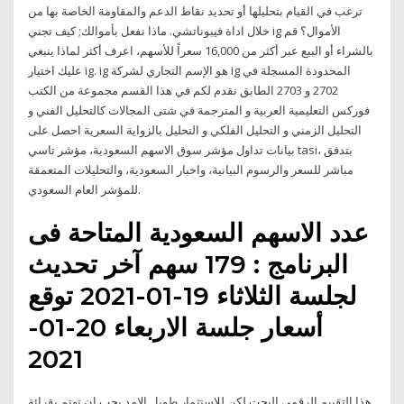
ترغب في القيام بتحليلها أو تحديد نقاط الدعم والمقاومة الخاصة بها من
خلال اداة فيبوناتشي. ماذا نفعل بأموالك; كيف تجني ig الأموال؟ قم
بالشراء أو البيع عبر أكثر من 16,000 سعراً للأسهم، اعرف أكثر لماذا ينبغي
عليك اختيار ig. ig هو الإسم التجاري لشركة ig المحدودة المسجلة في
2702 و 2703 الطابق نقدم لكم في هذا القسم مجموعة من الكتب
فوركس التعليمية العربية و المترجمة في شتى المجالات كالتحليل الفني و
التحليل الزمني و التحليل الفلكي و التحليل بالزواية السعرية احصل على
بيانات تداول مؤشر سوق الاسهم السعودية، مؤشر تاسي tasi، بتدفق
مباشر للسعر والرسوم البيانية، واخبار السعودية، والتحليلات المتعمقة
للمؤشر العام السعودي.
عدد الاسهم السعودية المتاحة فى
البرنامج : 179 سهم آخر تحديث
لجلسة الثلاثاء 19-01-2021 توقع
أسعار جلسة الاربعاء 20-01-
2021
هذا التقييم الرقمي البحت لكن للاستثمار طويل الامد يجب ان تهتم بقرائة