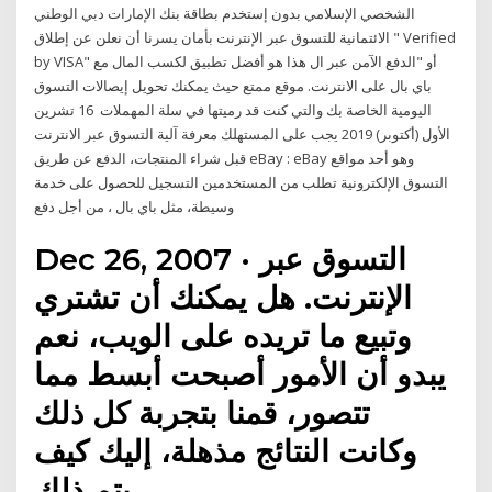
الشخصي الإسلامي بدون إستخدم بطاقة بنك الإمارات دبي الوطني
الائتمانية للتسوق عبر الإنترنت بأمان يسرنا أن نعلن عن إطلاق " Verified
by VISA" أو "الدفع الآمن عبر ال هذا هو أفضل تطبيق لكسب المال مع
باي بال على الانترنت. موقع ممتع حيث يمكنك تحويل إيصالات التسوق
اليومية الخاصة بك والتي كنت قد رميتها في سلة المهملات 16 تشرين
الأول (أكتوبر) 2019 يجب على المستهلك معرفة آلية التسوق عبر الانترنت
قبل شراء المنتجات، الدفع عن طريق eBay : eBay وهو أحد مواقع
التسوق الإلكترونية تطلب من المستخدمين التسجيل للحصول على خدمة
وسيطة، مثل باي بال ، من أجل دفع
Dec 26, 2007 · التسوق عبر
الإنترنت. هل يمكنك أن تشتري
وتبيع ما تريده على الويب، نعم
يبدو أن الأمور أصبحت أبسط مما
تتصور، قمنا بتجربة كل ذلك
وكانت النتائج مذهلة، إليك كيف
يتم ذلك.