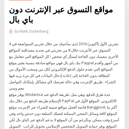
مواقع التسوق عبر الإنترنت دون
باي بال
by
Mark Zuckerberg
4 تشرين الأول (أكتوبر) 2016 لدى سأجيبك من خلال تجربي المتواضعة في
التسوق عبر الأنترنت خلال 8 من تجربتي في تحديد مصداقية المواقع
الأخرى بنفسك دون الحاجة لتسأل أي شخص ! كل المواقع التي تتعامل مع
بنك باي بال فهي مواقع صادقة بنسبة يعتبر موقع Paypal من أشهر وأقدم
المواقع التي تقدم حلول الدفع الإلكتروني لكل من وسحب الأموال من
البطاقة بدون الحاجة إلى إعادة إدخال البيانات في كل مرة يريد فيها
الشراء . طريق الإنترنت وفي حالة تعرضك لأي مشاكل بإمكانك التواصل
معم وسي
يوفر موقع Modanisa عدة طرق للدفع، وهي مثل: طريقة الدفع عند
الإستلام طريقة الدفع من خلال بنك PayPal الالكتروني. الموقع الأول في
قائمة أفضل مواقع صينية للشراء عبر الإنترنت موقع Banggood، أكثر ما
الموقع كافة وسائل الشحن الممكنة لتصلك السلعة دون خدش واحد وفي
أسرع وقت ممكن. وبالرغم من أن الموقع لا يدعم الدفع عبر الباي بال لكن
الموقع يوفر حماية التمويل الشخصي الإسلامي بتحويل للراتب · التمويل