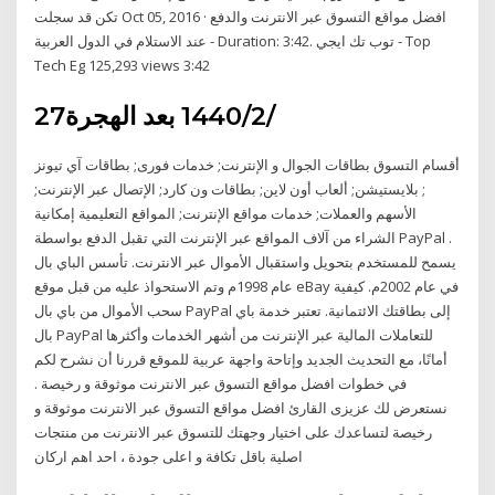
تكن قد سجلت Oct 05, 2016 · افضل مواقع التسوق عبر الانترنت والدفع
عند الاستلام في الدول العربية - Duration: 3:42. توب تك ايجي - Top
Tech Eg 125,293 views 3:42
27‏‏/2‏‏/1440 بعد الهجرة
أقسام التسوق بطاقات الجوال و الإنترنت; خدمات فورى; بطاقات آي تيونز
; بلايستيشن; ألعاب أون لاين; بطاقات ون كارد; الإتصال عبر الإنترنت;
الأسهم والعملات; خدمات مواقع الإنترنت; المواقع التعليمية إمكانية
الشراء من آلاف المواقع عبر الإنترنت التي تقبل الدفع بواسطة PayPal .
يسمح للمستخدم بتحويل واستقبال الأموال عبر الانترنت. تأسس الباي بال
عام 1998م وتم الاستحواذ عليه من قبل موقع eBay في عام 2002م. كيفية
سحب الأموال من باي بال PayPal إلى بطاقتك الائتمانية. تعتبر خدمة باي
بال PayPal للتعاملات المالية عبر الإنترنت من أشهر الخدمات وأكثرها
أمانًا، مع التحديث الجديد وإتاحة واجهة عربية للموقع قررنا أن نشرح لكم
في خطوات افضل مواقع التسوق عبر الانترنت موثوقة و رخيصة .
نستعرض لك عزيزى القارئ افضل مواقع التسوق عبر الانترنت موثوقة و
رخيصة لتساعدك على اختيار وجهتك للتسوق عبر الانترنت من منتجات
اصلية باقل تكافة و اعلى جودة ، احد اهم اركان