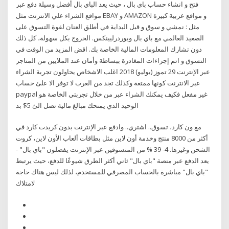
فتح و انشاء حساب باي بال ، حيث يعد الباي بال أفضل وسيلة دفع عبر
مواقع الشراء علي الانترنت مثل EBAY و AMAZON و مواقع عربية كبيرة
مثل : نمشي و سوق و قبل البداية في أطلق العنان لقوة التسوق على
الصعيد العالمي مع باي بال وبوردرليينكس. الخروج بكل سهولة، كل ذلك
دون تشارك المعلومات المالية الخاصة بك. اقض المزيد من الوقت في
التسوق و اتم إجراءات المغادرة ببساطة وأمان عند الملايين من المتاجر
عبر الإنترنت 29 تموز (يوليو) 2018 اغلب الاشخاص يحاولون تجربة الشراء
عبر الانترنت كونها ممتعة وكذلك تجد من العرب لا توفر الا علئ حساب
paypal غير مفعل فكيف يمكنك الشراء عبر من خلال تجربتي الخاصة هو
الوحيد الذي يمنحك مبالغ مالية تصل الئ 5$ بد
مع ون كارد، تسوق.. اشتري.. وادفع عبر الإنترنت بدون كريدت كارد في
أكثر من 8000 منتج وخدمة أون لاين مثل بطاقات ألعاب الأون لاين، كروت
الشحن وغيرها. 4- 39 % من المتسوقين عبر الإنترنت يفضلون "باي بال" -
يعد الدفع عبر منصة "باي بال" ثاني أكثر الطرق شيوعًا للدفع، حيث يرتبط
"باي بال" مباشرة بالحساب المصرفي للمستخدم، لذلك ليس هناك حاجة
لامتلاك