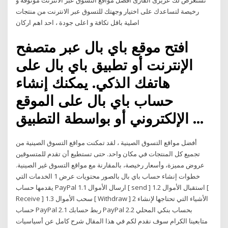
نستعرض لك عزيزى القارئ افضل مواقع التسوق عبر الانترنت موثوقة و
رخيصة لتساعدك على اختيار وجهتك للتسوق عبر الانترنت من منتجات
اصلية باقل تكافة و اعلى جودة ، احد اهم اركان
افتح موقع باي بال عبر متصفح
الإنترنت أو تطبيق باي بال على
هاتفك الذكي. يمكنك إنشاء
حساب باي بال على الموقع
الإلكتروني أو بواسطة التطبيق …
أفضل مواقع التسوق الصينية ، لقد تمكنت مواقع التسوق الصينية من
تجميع كل المنتجات في مكان واحد. حتى تستطيع أن تقدم للمتسوقين
عروض مميزة، وأسعار رخيصة، بالمقارنة مع مواقع التسوق غير الصينية.
خطوات إنشاء حساب باي بال بالصور محتويات عرض 1 الخدمات التي
يقدمها حساب PayPal 1.1 ارسال الأموال [ send ] 1.2 استقبال الأموال [
Receive ] 1.3 سحب الأموال [ Withdraw ] 2 الأشياء التي تحتاجها لإنشاء
حساب PayPal 2.1 ربط حسابك PayPal بحساب بنكي المحلي 2.2
متابعينا الكرام سوف نقدم لكم في هذا المقال شرح كامل عن أسياسيات