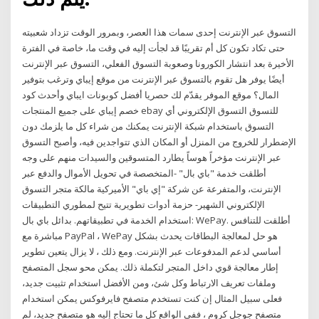
التسوق عبر الإنترنت إحدى سمات هذا العصر، وبمرور الوقت تزداد شعبيته
حتى تكاد تكون كل أم تقريبًا قد لجأت إليه في وقت ما، خاصة في الفترة
الأخيرة بعد انتشار الكورونا وصعوبة التسوق الفعلي، التسوق عبر الإنترنت
أيضًا يوفر هل تقوم بالتسوق عبر الإنترنت من موقع إيباي وترغب بتوفير
المال؟ موقع الموفر يقدّم لك حصريا أفضل كوبونات ايباي وأحدث كود
خصم إيباي على جميع المنتجات ebay للتسوق التسوق الإلكتروني أي
التسوق باستخدام شبكة الإنترنت يمكنك من شراء كل ما يلزمك دون
الإضطرار للخروج من المنزل أو المكان الذي تتواجدين فيه، وأصبح التسوق
عبر الإنترنت مؤخراً هوساً يطارد المتسوقين والسيدات منهم على وجه
أطلقت خدمة "باي بال" -المتخصصة في تحويل الأموال والدفع عبر
الإنترنت، والمتفرعة عن شركة "إي باي" الأميركية مالكة متجر التسوق
الإلكتروني الشهير- حزمة أدوات تطويرية تتيح لمطوري التطبيقات
استخدام الخدمة في تطبيقاتهم. بدائل باي بال: WePay. أطلقت للتنافس
مباشرة مع PayPal ، WePay هو حل لمعالجة البطاقات يحدث بشكل
أساسي لدعم المدفوعات عبر الإنترنت. ومع ذلك ، لا يزال يتعين تطوير
إطار معالجة قوي داخل المتجر لتكملة ذلك. يمكن محو سجل المتصفح
وملفات تعريف الارتباط وكل شئ، ومن الأفضل استخدام تثبيت جديد،
فعلى سبيل المثال إن كنت تستخدم متصفح فايرفوكس يمكن استخدام
متصفح جوجل كروم ، ففي الواقع كل ما تحتاج إليه هو متصفح جديد، لم