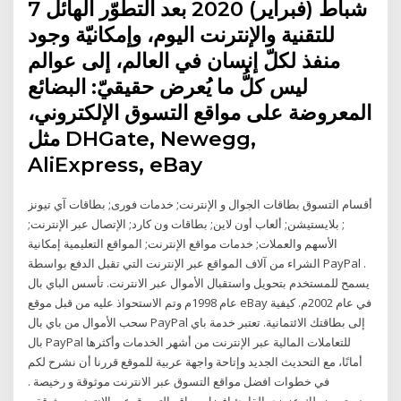
7 شباط (فبراير) 2020 بعد التطوّر الهائل
للتقنية والإنترنت اليوم، وإمكانيّة وجود
منفذ لكلّ إنسان في العالم، إلى عوالم
ليس كلُّ ما يُعرض حقيقيّ: البضائع
المعروضة على مواقع التسوق الإلكتروني،
مثل DHGate, Newegg,
AliExpress, eBay
أقسام التسوق بطاقات الجوال و الإنترنت; خدمات فورى; بطاقات آي تيونز
; بلايستيشن; ألعاب أون لاين; بطاقات ون كارد; الإتصال عبر الإنترنت;
الأسهم والعملات; خدمات مواقع الإنترنت; المواقع التعليمية إمكانية
الشراء من آلاف المواقع عبر الإنترنت التي تقبل الدفع بواسطة PayPal .
يسمح للمستخدم بتحويل واستقبال الأموال عبر الانترنت. تأسس الباي بال
عام 1998م وتم الاستحواذ عليه من قبل موقع eBay في عام 2002م. كيفية
سحب الأموال من باي بال PayPal إلى بطاقتك الائتمانية. تعتبر خدمة باي
بال PayPal للتعاملات المالية عبر الإنترنت من أشهر الخدمات وأكثرها
أمانًا، مع التحديث الجديد وإتاحة واجهة عربية للموقع قررنا أن نشرح لكم
في خطوات افضل مواقع التسوق عبر الانترنت موثوقة و رخيصة .