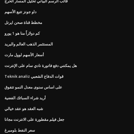
قالب الرسم البياني تحليل المسار الحرج
داو جونز تتبع الأسهم
مخطط قناة صحن ايرتل
كم دولاراً منا هو 1 يورو
المستثمر الذهب العالم والبريد
أسعار الأسهم لوول مارت
هل يمكنني دفع فاتورة نادي سام على الإنترنت
Teknik analiz قوات الدفاع الشعبي
على اساس سنوى معدل النمو تتفوق
أريد شراء السبائك الفضية
شبه العقد هو عقد خيالي
جعل فيلم مقطورة على الانترنت مجانا
سعر النفط بلومبرغ