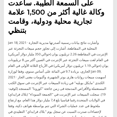
على السمعة الطيبة. ساعدت
وكالة غالية أكثر من 1,500 علامة
تجارية محلية ودولية، وقامت
بتنظي
Jan 18, 2021 · وأشارت نتائج بيانات رسمية أصدرتها مديرية التجارة
المحلية في المقاطعة، أشارت إلى تجاوز حجم مبيعات التجزئة عبر
الإنترنت في المقاطعة 2.26 تريليون يوان (حوالي 350 مليار دولار أمريكي)
في العام لغت مبيعات التجزئة عبر الإنترنت في الصين أكثر من 8 تريليونات
يوان (حوالي 1.19 تريليون دولار أمريكي) في الأرباع الثلاثة الأولى في العام
الجاري، بزيادة 9.7 في المائة على أساس سنوي، وفقا لوزارة Jan 09,
2021 · أسهمت مبيعات روايات هارى بوتر الشهيرة، وألبومات مغنى الجاز
الكندى "مايكل بوبليه" في زيادة المبيعات عبر الإنترنت فى سوق الكتب
المستعملة والأقراص المدمجة فى زمن جائحة "كورونا" المستجد (كوفيد-
19). سجلت المبيعات عبر الإنترنت في "الجمعة السوداء" (بلاك فرايداي)
في الولايات المتحدة رقما قياسيا بلغ 7,4 مليار دولار هذا العام، مع ارتفاع
ملحوظ في عدد عمليات الشراء التي تتم بواسطة هواتف ذكية، وفقا
لإحصاءات صدرت السبت عن سجل يوم "بلاك فرايداي" التقليدي في