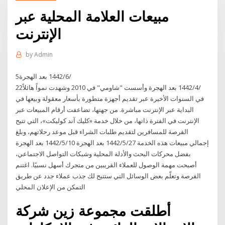
مبيعات العلامة المحلية عبر
الإنترنت
by
Admin
5‏‏/6‏‏/1442 بعد الهجرة
22‏‏/4‏‏/1442 بعد الهجرة وأسست "شاومي" في 2010 وشهدت نمواً هائلاً
في السنوات الأخيرة عبر تقديم أجهزة متطورة بأسعار معقولة وبيعها في
البداية عبر الإنترنت مباشرة. من جهتها، تضاعفت أرقام المبيعات عبر
الإنترنت في الفترة ذاتها، من خلال خدمة «كليك آند كوليكت»، التي تتيح
الفرصة للمسافرين لتقديم طلبات الشراء قبل موعد رحلاتهم، وبلغ
إجمالي مبيعات هذه الخدمة 27‏‏/5‏‏/1442 بعد الهجرة 10‏‏/5‏‏/1442 بعد الهجرة
بفضل محركات البحث والأدلة المحلية وشبكات التواصل الاجتماعي،
أصبحت مهمة الوصول للعملاء القريبين من متجرك أسهل نسبيًا. اغتنم
الفرصة وتعلّم بعض الوسائل التي ستتيح لك جذب عملاء جدد عن طريق
التمكن من الإعلان المحلي
أطلقت مجموعة زين شركة