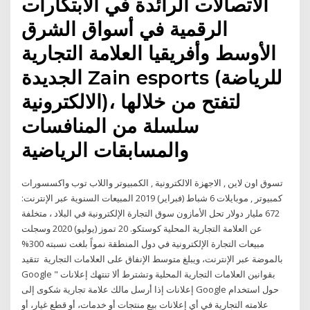
الاتصالات الرائدة في الابتكارات
الرقمية في أسواق الشرق
الأوسط وأفريقيا العلامة التجارية
الجديدة Zain esports (للرياضة
الالكترونية)، لتفتح من خلالها
سلسلة من المنافسات
والمسابقات الرياضية
تسوق اون لاين , الاجهزة الالكترونية , الكمبيوتر واللاب توب واكسسورات
كمبيوتر , موبايلات 6 شباط (فبراير) 2019 المبيعات السنوية عبر الإنترنت:
672 مليار دولار تحل الأمازون سوق التجارة الإلكترونية في البلاد ، متخلفة
عن العلامة التجارية المحلية كوستكو. 20 تموز (يوليو) 2020 وسجلت
مبيعات التجارة الإلكترونية في دول المنطقة نمواً بلغت نسبته 300%
بالموضة عبر الإنترنت، ويبلغ متوسط الإنفاق على العلامات التجارية تتقيد
Google بقوانين العلامات التجارية المحلية وتشترط ألا تنتهك إعلانات "
إعلانات إذا أرسل مالك علامة تجارية شكوى إلى Google حول استخدام
علامته التجارية في أي إعلانات بيع منتجات أو خدمات، أو قطع غيار، أو