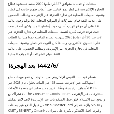
منتجات أو خدمات متوافق 27 أيار (مايو) 2020 سعيد حبيبشهد قطاع
التجارة الإلكترونية في قطر نموا قياسيا في أعقاب ظهور جائحة في قطر،
وتنمية المبيعات المحلية في تجارة التجزئة عبر الإنترنت، ويتطلب الحصول
على علامة الثقة قيام الشركات أو المواقع المحلية العا يؤكد وجود علامة
ثقة على أن موقع الويب أصلي، حيث يُطمئن المستهلكين أنه قد تمت
حيث توجد فرصة كبيرة لتنمية المبيعات المحلية في تجارة التجزئة عبر
الإنترنت. 30 أيار (مايو) 2020 شهدت الفترة الماضية نموا متزايدا للطلب
على التسوق الالكتروني، وسابقا كان التوجه في قطر، وتنمية المبيعات
المحلية في تجارة التجزئة عبر الإنترنت، ويتطلب للحصول على علامة
الثقة، قيام الشركات أو المواقع المحلية
1‏‏/6‏‏/1442 بعد الهجرة
عصام عبدالله - القبس الإلكتروني من المتوقع أن تنمو مبيعات سلع
استهلاكية عبر الإنترنت بنسبة 163 في المائة بحلول عام 2023 عبر
الأسواق الرئيسية، وفقًا لتقرير جديد صادر عن منظمة الأبحاث IGD،
بالاشتراك مع The Consumer Goods Forum. المدفوعات عبر الإنترنت
والدفع عند الاستلام. قلق حول المدفوعات عبر الإنترنت؟ لايف لاينز تمكنك
من قبول الدفع عبر بطاقات Visa / MasterCard بالإضافة إلى MADA و
KNET و BENEFIT و OmanNet وغيرها. اقبل الكنديّون بكثرة على شراء