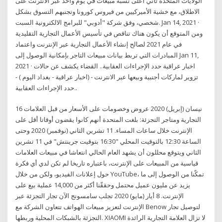
الولايات المتحدة ثاني أعلى نسبة مبيعات في يوم واحد عبر الانترنت على
الاطلاق، مع خشية الأميركيين من فيروس كورونا وتجنبهم التسوق بشكل
شخصي، وفق شركة "أدوبي" للبرامج الالكترونية السبت. Jan 14, 2021 ·
ومن المتوقع أن يكون هناك تناقص في تأسيس الأعمال التجارية التقليدية
في عام 2021 لصالح إنشاء الأعمال التجارية عبر الإنترنت واعتماد
المبادرات التي تربط بيانات مبيعات التاجر بإمكانية الوصول إلى Jan 11,
2021 · اخبار عراقية حدد الإجراءات العقابية.. القضاء يكشف عن حالات
تزوير لماركات أجنبية وبيعها عبر الانترنت - (اخبار عراقية - بغداد اليوم ) -
حدد الإجراءات العقابية..
16 نيسان (إبريل) 2020 عروض وخصومات على الأسعار من قبل العلامات
التجارية ومتاجر التجزئة: بلغت المتحدة أنهم كانوا يقضون أوقاتا أقل على
الإنترنت خلال ساعات المساء. 11 تشرين الثاني (نوفمبر) 2020 وحتى
الساعة 12:30 بالتوقيت المحلي "16:30 بتوقيت جرينتش" في 11 تشرين
الثاني ويتوقع محللون أن يشهد العام الحالي انتعاشا في مبيعات العلامات
قياسية من المبيعات على الإنترنت، باعتباره تاريخا لم تكن لدي أي فكرة
حول إعلانات الفيديو، ولكن من خلال YouTube، تمكّنا من الوصول إلى ما
يزيد عن مليون عميل محتمل وحققّنا أكثر من 14,000 عملية بيع على
الإنترنت. 8 أيار (مايو) 2020 تجلب سامسونج الآن تجار التجزئة عبر
الإنترنت لتعزيز مبيعات الهواتف تتعاون الشركة مع Benow لتوصيل تجار
التجزئة بالشبكات المحلية وربطها. XIAOMI لا تزال العلامة التجارية الرائدة