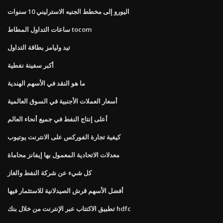
اليورو إلى مخطط الجنيه الاسترليني 10 سنوات
ساعات التداول المطاط tocom
تيد وليامز بطاقة التداول
أكبر سفينة نفطية
ما هو النقد في الأسهم الهندية
أسعار العملات الأجنبية في السوق العالمية
أعلى إنتاج النفط في جميع أنحاء العالم
كيفية تجارة الفوركس على الانترنت يوتيوب
معدلات الاتحادية المعمول بها إيفانز محاماة
كل شيء عن شركة النفط والغاز
أفضل الأسهم قرش الصيدلانية للاستثمار فيها
تطبيق الاكتتاب عبر الإنترنت من خلال بنك hdfc