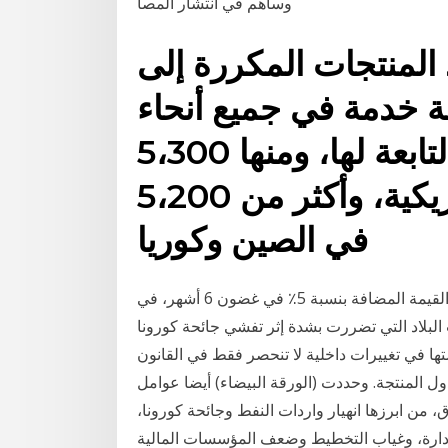
وساهم في انتشار المصا
لمنتجات المكررة إلى
17،000 محطة خدمة في جميع أنحاء
العالم، من خلال الشركات التابعة لها، ومنها 5،300
في الولايات المتحدة الأمريكية، وأكثر من 5،200
في الصين وكوريا
أعلنت سلطنة عمان، يوم الاثنين، عن قرارها بفرض ضريبة القيمة المضافة بنسبة 5٪ في غضون 6 أشهر، في
تي تضررت بشدة إثر تفشي جائحة كورونا. Jan 17, 2021 · من الاقتصاد إلى
صتها في تغييرات داخلية لا تنحصر فقط في القانون
ل المنتجة. وحددت (الورقة البيضاء) أيضا عوامل
، من ابرزها انهيار واردات النفط وجائحة كورونا،
دارة، وغياب التخطيط وضعف المؤسسات المالية