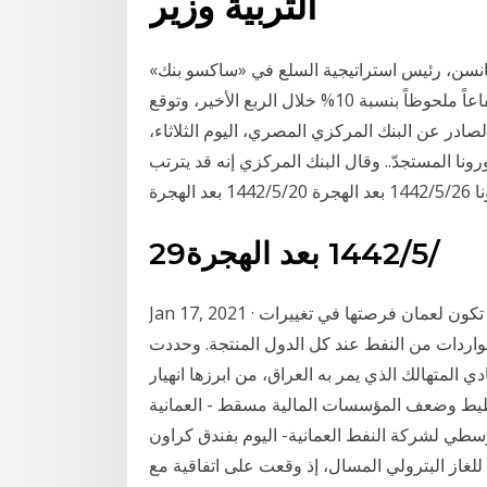
التربية وزير
ابوظبي - دبي: ”الخليج 365” أكد أولي هانسن، رئيس استراتيجية السلع في «ساكسو بنك»
أن تداولات مؤشر بلومبيرج للسلع الرئيسية شهدت ارتفاعاً ملحوظاً بنسبة 10% خلال الربع الأخير، وتوقع
رار المالي الصادر عن البنك المركزي المصري، اليوم الثلاثاء،
ا المستجدّ.. وقال البنك المركزي إنه قد يترتب
هجرة
29‏‏/5‏‏/1442 بعد الهجرة
Jan 17, 2021 · من الاقتصاد إلى السياسة إلى العلاقات الدولية. لماذا لا تكون لعمان فرصتها في تغييرات
لواردات من النفط عند كل الدول المنتجة. وحددت
 المتهالك الذي يمر به العراق، من ابرزها انهيار
تخطيط وضعف المؤسسات المالية مسقط - العمانية
وسطي لشركة النفط العمانية- اليوم بفندق كراون
لغاز البترولي المسال، إذ وقعت على اتفاقية مع