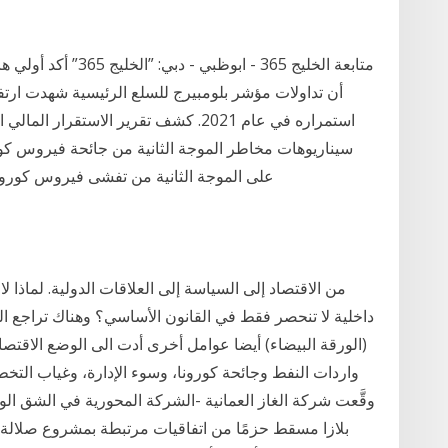
متابعة الخليج 365 - 
استمراره في عام 2021. كشف تقرير الاستق
سيناريوهات مخاطر الموجة الثانية من جائحة فيروس كورون
على الموجة الثانية من تفشى فيروس كورونا 26‏‏/5‏‏/1442 بعد الهجرة 20‏‏/5‏‏/1442 بعد ال
داخلية لا تنحصر فقط في القانون الأساسي؟ وهناك تراجع ا
(الورقة البيضاء) أيضا عوامل أخرى أدت الى الوضع الاقتصادي
واردات النفط وجائحة كورونا، وسوء الإدارة، وغياب ال
وقَّعت شركة الغاز العمانية -الشركة المحورية في الشق ال
بلازا مسقط حزمًا من اتفاقيات مرتبطة بمشروع صلالة ل