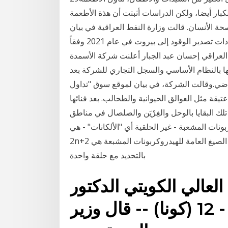
لكبار أيضا، ولكن الدراسات أثبتت أن هذة الأطعمة
ة الأنسان. قالت وزارة النفط العراقية في بيان
اليوم الاثنين إنه تم التوصل إلى اتفاق مع لبنان لبدء إمدادات تصدير الوقود إلى بيروت في عام 2021 وفقاً
فط العراقي إحسان عبد الجبار أعلنت شركة الأسمدة
ها بالنظام الأساسي والسجل التجاري للشركة بعد
الماضي.وقالت الشركة، في بيان لموقع سوق "تداول
قة مثل العوالق الحيوانية والطحالب. بعد فنائها
لك البقايا بالوحل والغِرْيَن والصلصال في مناطق
ات المشعبة - غير الحلقية أي "الألكانات" - هي : C n H
2n+2 أكثر الصيغ العامة للهيدروكربونات المشبعة هي : C n H 2n+2(1-r) حيث "r"هي عدد الحلقات. هذا
بالتحديد مع حلقة واحدة
 العالي الكويتي الدكتور
سعود الحربي الكويت - 2 - 12 (كونا) -- قال وزير