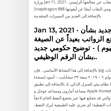
وزارة Jan 11, 2021 · يذكر أنه بعد أسابيع قليلة من كشف كوالكوم النقاب عن معالجها الرئيسي
Snapdragon 888 لعام 2021، كشفت شاومي النقاب أيضًا عن أيقونتها Mi 11، مدعومًا بنفس المعالج،
بالإضافة إلى العديد من المميزات المتقدمة
Jan 13, 2021 · اخبار عراقية توضيح حكومي جديد بشأن
 الرواتب بعيداً عن الصيغة
اليوم ) - توضيح حكومي جديد
بشأن الرقم الوظيفي..
بالإضافة إلى هذا النشاط الأساسي ، فإن ipg لديها مصالح في الإنهاء وخطوط الأنابيب والشحن. آخر المنتجات
هاتف هواوي واي ٦ – ٢٠١٩ سعة ٣٢ جيجابايت – أسود (نسخة) Jan 18, 2021 · ويعمل القابس أيضًا مع أي
نظام بيئي للمنزل الذكي، إذ بالإضافة إلى تطبيق Lutron وجهاز التحكم عن بعد Pico، يمكنه أخذ أوامر من
مساعد أمازون ومساعد جوجل و Apple HomeKit و Samsung SmartThings وأجهزة Ring. النفط مادّة
تي قد تتجمّع فيها عبر يخضع النفط الخام لاحقاً
ت النفطية؛ أي تجرى عليه الطبيعية لبرك النفط،