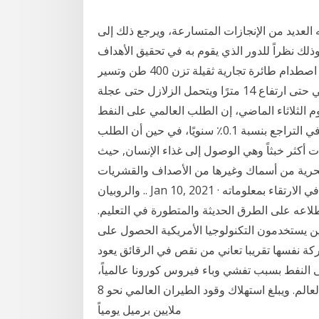
 العديد من الإنجازات المتسارعة، ويرجع ذلك إلى
وذلك نظراً للدور الذي يقوم به في تحقيق الأهداف
الاستراتيجية ونوه الوكيل إلى أن المفاعل يستطيع تحمل اصطدام طائرة تجارية ثقيلة تزن 400 طن وتسير
بسرعة 150 متر في الثانية كما يستطيع تحمل تسونامي حتى ارتفاع 14 مترًا ويتحمل الزلازل حتى عجلة
ين يوم الثلاثاء الماضي، إن الطلب العالمي على النفط
خلال الـ5 أعوام القادمة سوف ينمو بنسبة 1٪ فقط، ثم يبدأ في التراجع بنسبة 0.1٪ سنويًا، في حين أن الطلب
ت أكثر خبثاً وهي الوصول إلى غذاء الإنسان, حيث
لبحرية من أسماك وغيرها من الأصداف والقشريات
والروبيان .. Jan 10, 2021 · مشيراً إلى أن الدورات التدريبية التي تعطى للمعلم تساعده في الارتقاء بمعلوماته
طلاعه على الطرق الحديثة والمتطورة في التعليم.
ين يستخدمون التكنولوجيا الأمريكية الحصول على
كة نفسها تقريبا تعاني من نقص في الرقائق يعود
ى النفط بسبب تفشي وباء فيروس كورونا عالمياً،
واللجوء إلى إيقاف الرحلات الجوية بين كثير من دول العالم. ويبلغ استهلاك وقود الطيران العالمي نحو 8
ملايين برميل يومياً