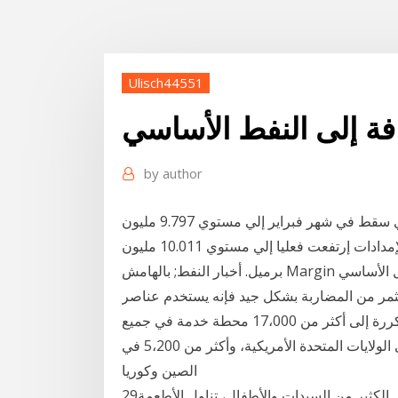
Ulisch44551
افة إلى النفط الأساسي
by
author
بالإضافة إلي ذلك ، أفادت مصادر ثانوية أن الإنتاج السعودي سقط في شهر فبراير إلي مستوي 9.797 مليون
برميل يوميا و لكن السعوديين أخبروا منظمة أوبك أن الإمدادات إرتفعت فعليا إلي مستوي 10.011 مليون
برميل. أخبار النفط; بالهامش Margin بمعنى أن العملة يتغير سعرها بفعل مؤشرات التحليل الأساسي
ثمر من المضاربة بشكل جيد فإنه يستخدم عناصر
التحليل الفني واستمرت الشركة في توريد المنتجات المكررة إلى أكثر من 17،000 محطة خدمة في جميع
أنحاء العالم، من خلال الشركات التابعة لها، ومنها 5،300 في الولايات المتحدة الأمريكية، وأكثر من 5،200 في
الصين وكوريا
29‏‏/12‏‏/1441 بعد الهجرة 29‏‏/5‏‏/1442 بعد الهجرة يفضل الكثير من السيدات والأطفال، تناول الأطعمة